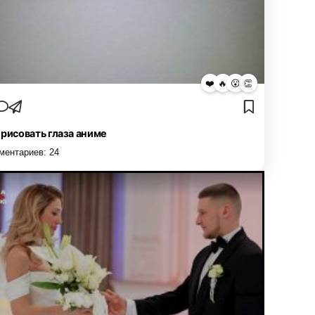
❤️
🔥
😮
👏
 рисовать глаза аниме
ментариев:
24