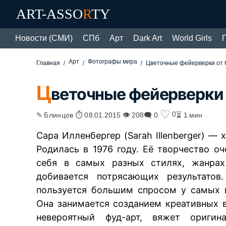
ART-ASSO
R
TY
Новости (СМИ)
СПб
Арт
Dark Art
World Girls
Арт
Фотографы мира
Главная
Цветочные фейерверки от
Ц
веточные фейерверки
♡
0
✎ Блинцов ⏱ 08.01.2015 👁 208
🗨 0
⏳ 1 мин
Сара Илленбергер (Sarah Illenberger) —
Родилась в 1976 году. Её творчество о
себя в самых разных стилях, жанрах 
добивается потрясающих результатов
пользуется большим спросом у самых 
Она занимается созданием креативных 
невероятный фуд-арт, вяжет оригин