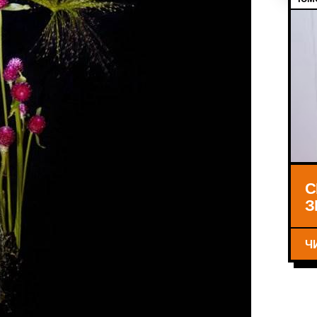
С
З
Ч