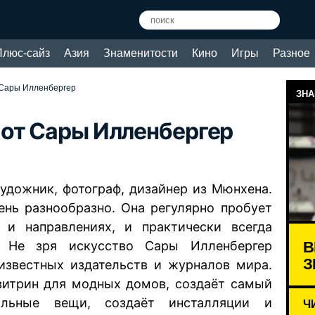
Плюс-сайз
Азия
Знаменитости
Кино
Игры
Разное
 Сары Илленбергер
ЗНА
 от Сары Илленбергер
 художник, фотограф, дизайнер из Мюнхена.
чень разнообразно. Она регулярно пробует
и направлениях, и практически всегда
В
. Не зря искусство Сары Илленбергер
З
известных издательств и журналов мира.
витрин для модных домов, создаёт самый
альные вещи, создаёт инсталляции и
Ч