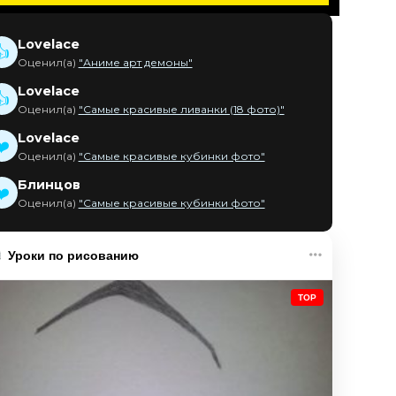
Lovelace
👍
Оценил(а)
"Аниме арт демоны"
Lovelace
👍
Оценил(а)
"Самые красивые ливанки (18 фото)"
Lovelace
❤️
Оценил(а)
"Самые красивые кубинки фото"
Блинцов
❤️
Оценил(а)
"Самые красивые кубинки фото"
Уроки по рисованию
TOP