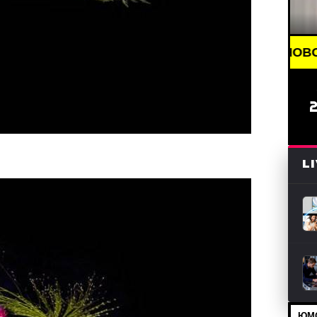
BREAKING NEWS /// НОВОСТИ (СМИ) //
L
ЮМО