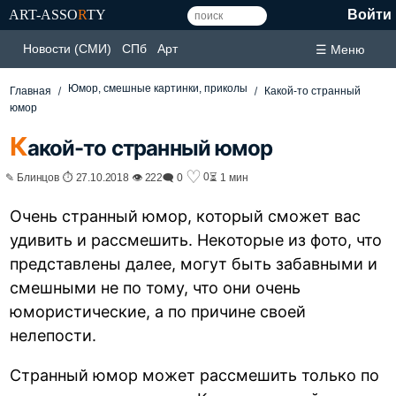
ART-ASSO
R
TY
Войти
Новости (СМИ)
СПб
Арт
☰ Меню
Юмор, смешные картинки, приколы
Главная
Какой-то странный
юмор
К
акой-то странный юмор
♡
0
✎ Блинцов ⏱ 27.10.2018 👁 222
🗨 0
⏳ 1 мин
Очень странный юмор, который сможет вас
удивить и рассмешить. Некоторые из фото, что
представлены далее, могут быть забавными и
смешными не по тому, что они очень
юмористические, а по причине своей
нелепости.
Странный юмор может рассмешить только по