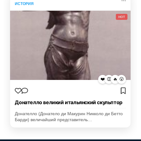
ИСТОРИЯ
HOT
❤️
👏
🔥
😮
Донателло великий итальянский скульптор
Донателло (Донатело ди Макурин Никколо ди Бетто
Барди) величайший представитель…