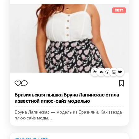
BEST
🌟
🔥
😮
👏
❤️
Бразильская пышка Бруна Лапинскас стала
известной плюс-сайз моделью
Бруна Лапинскас — модель из Бразилии. Как звезда
плюс-сайз моды,…