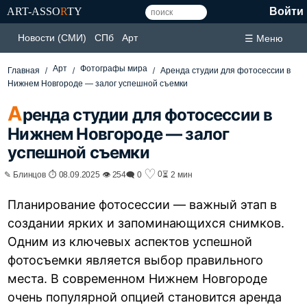
ART-ASSO
R
TY
Войти
Новости (СМИ)
СПб
Арт
☰ Меню
Арт
Фотографы мира
Главная
Аренда студии для фотосессии в
Нижнем Новгороде — залог успешной съемки
А
ренда студии для фотосессии в
Нижнем Новгороде — залог
успешной съемки
♡
0
✎ Блинцов ⏱ 08.09.2025 👁 254
🗨 0
⏳ 2 мин
Планирование фотосессии — важный этап в
создании ярких и запоминающихся снимков.
Одним из ключевых аспектов успешной
фотосъемки является выбор правильного
места. В современном Нижнем Новгороде
очень популярной опцией становится аренда