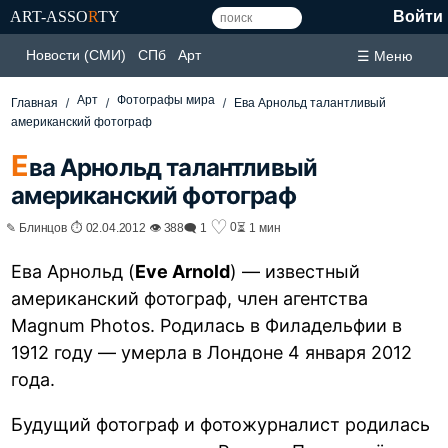
ART-ASSO
R
TY
Войти
Новости (СМИ)
СПб
Арт
☰ Меню
Арт
Фотографы мира
Главная
Ева Арнольд талантливый
американский фотограф
Е
ва Арнольд талантливый
американский фотограф
♡
0
✎ Блинцов ⏱ 02.04.2012 👁 388
🗨 1
⏳ 1 мин
Ева Арнольд (
Eve Arnold
) — известный
американский фотограф, член агентства
Magnum Photos. Родилась в Филадельфии в
1912 году — умерла в Лондоне 4 января 2012
года.
Будущий фотограф и фотожурналист родилась