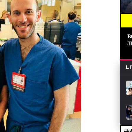
BREAKING NE
В
Л
L
ДЕВ