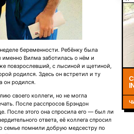
 неделе беременности. Ребёнку была
 именно Вилма заботилась о нём и
уже повзрослевший, с лысиной и щетиной,
орой родился. Здесь он встретил и ту
С
а он родился.
I
лию своего коллеги, но не могла
Ч
ечать. После расспросов Брэндон
це. После этого она спросила его — был ли
ердительного ответа, её коллега спросил
его семье помнили добрую медсестру по