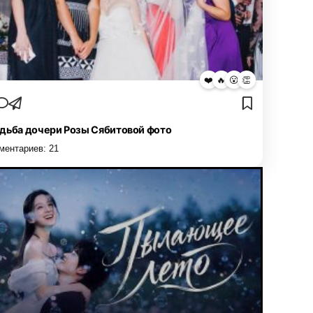
❤️
🔥
😮
👏
дьба дочери Розы Сябитовой фото
ментариев:
21