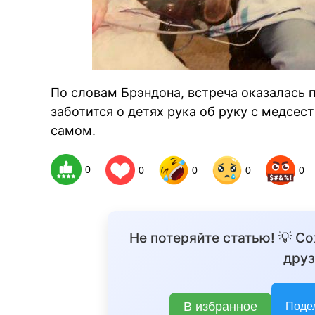
По словам Брэндона, встреча оказалась
заботится о детях рука об руку с медсест
самом.
0
0
0
0
0
Не потеряйте статью! 💡 С
друз
В избранное
Поде