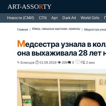
ART-ASSO
R
TY
Новости (СМИ)
СПб
Арт
Dark Art
World Girls
Юмор, смешные картинки, приколы
Главная
Медсестра узна
М
едсестра узнала в кол
она выхаживала 28 лет 
♡
0
✎ Блинцов ⏱ 01.09.2018 👁 206
🗨 0
⏳ 2 мин