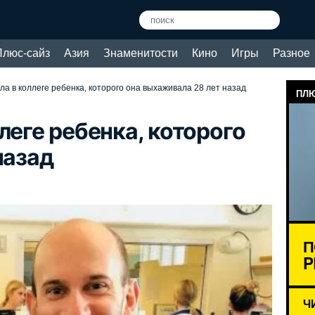
Плюс-сайз
Азия
Знаменитости
Кино
Игры
Разное
ла в коллеге ребенка, которого она выхаживала 28 лет назад
ПЛЮ
леге ребенка, которого
назад
П
P
Ч