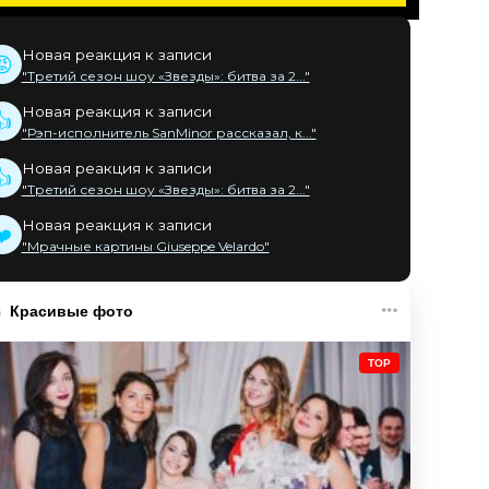
Новая реакция к записи
😡
"Третий сезон шоу «Звезды»: битва за 2..."
Новая реакция к записи
👍
"Рэп-исполнитель SanMinor рассказал, к..."
Новая реакция к записи
👍
"Третий сезон шоу «Звезды»: битва за 2..."
Новая реакция к записи
❤️
"Мрачные картины Giuseppe Velardo"
Красивые фото
TOP