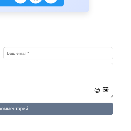
🖼️
😊
 комментарий