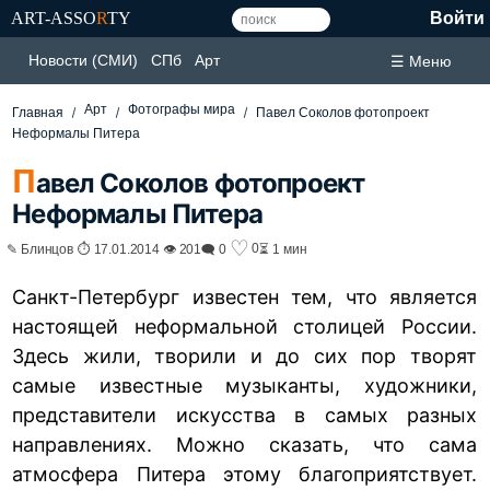
ART-ASSO
R
TY
Войти
Новости (СМИ)
СПб
Арт
☰ Меню
Арт
Фотографы мира
Главная
Павел Соколов фотопроект
Неформалы Питера
П
авел Соколов фотопроект
Неформалы Питера
♡
0
✎ Блинцов ⏱ 17.01.2014 👁 201
🗨 0
⏳ 1 мин
Санкт-Петербург известен тем, что является
настоящей неформальной столицей России.
Здесь жили, творили и до сих пор творят
самые известные музыканты, художники,
представители искусства в самых разных
направлениях. Можно сказать, что сама
атмосфера
Питера
этому благоприятствует.