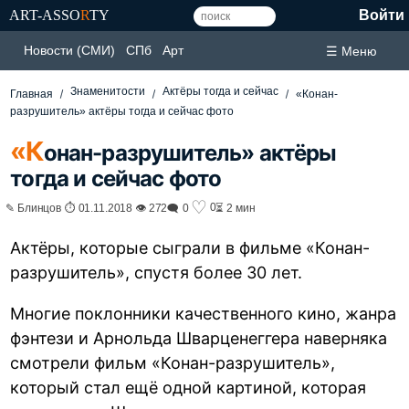
ART-ASSO
R
TY
Войти
Новости (СМИ)
СПб
Арт
☰ Меню
Знаменитости
Актёры тогда и сейчас
Главная
«Конан-
разрушитель» актёры тогда и сейчас фото
«К
онан-разрушитель» актёры
тогда и сейчас фото
♡
0
✎ Блинцов ⏱ 01.11.2018 👁 272
🗨 0
⏳ 2 мин
Актёры, которые сыграли в фильме «Конан-
разрушитель», спустя более 30 лет.
Многие поклонники качественного кино, жанра
фэнтези и Арнольда Шварценеггера наверняка
смотрели фильм «Конан-разрушитель»,
который стал ещё одной картиной, которая