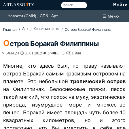
ART-ASSO
R
TY
Войти
Новости (СМИ)
СПб
Арт
☰ Меню
Арт
Красивые фото
Главная
Остров Боракай Филиппины
О
стров Боракай Филиппины
♡
0
✎ Блинцов ⏱ 10.01.2012 👁 174
🗨 0
⏳ 1 мин
Многие, кто здесь был, по праву называют
остров Боракай самым красивым островом на
планете. Это небольшой
тропический остров
на Филиппинах. Белоснежные пляжи, песок
такой мягкий, что похож на муку, экзотическая
природа, изумрудное море и множество
пещер
. Боракай имеет площадь чуть более 10
квадратных километров, но и этого
достаточно, что бы вместить в себя все