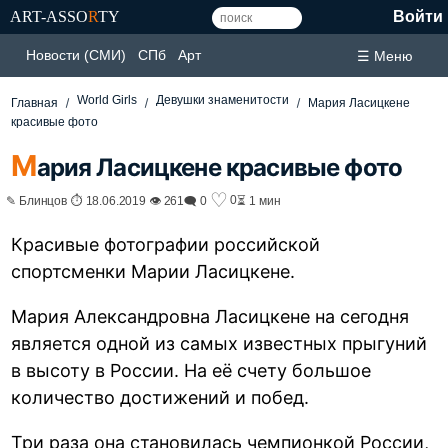
ART-ASSO
R
TY
Войти
Новости (СМИ)
СПб
Арт
☰ Меню
World Girls
Девушки знаменитости
Главная
Мария Ласицкене
красивые фото
М
ария Ласицкене красивые фото
♡
0
✎ Блинцов ⏱ 18.06.2019 👁 261
🗨 0
⏳ 1 мин
Красивые фотографии российской
спортсменки Марии Ласицкене.
Мария Александровна Ласицкене на сегодня
является одной из самых известных прыгуний
в высоту в России. На её счету большое
количество достижений и побед.
Три раза она становилась чемпионкой России,