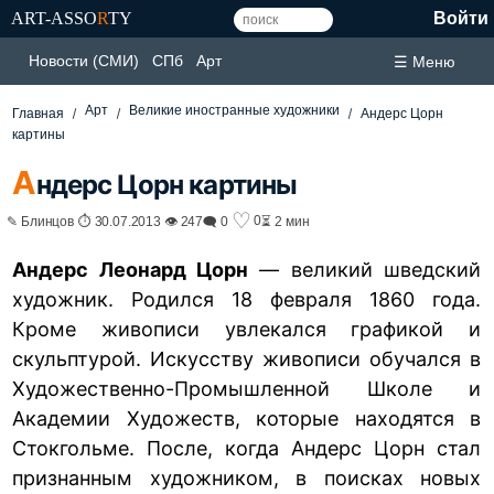
ART-ASSO
R
TY
Войти
Новости (СМИ)
СПб
Арт
☰ Меню
Арт
Великие иностранные художники
Главная
Андерс Цорн
картины
А
ндерс Цорн картины
♡
0
✎ Блинцов ⏱ 30.07.2013 👁 247
🗨 0
⏳ 2 мин
Андерс Леонард Цорн
— великий шведский
художник. Родился 18 февраля 1860 года.
Кроме живописи увлекался графикой и
скульптурой. Искусству живописи обучался в
Художественно-Промышленной Школе и
Академии Художеств, которые находятся в
Стокгольме. После, когда Андерс Цорн стал
признанным художником, в поисках новых