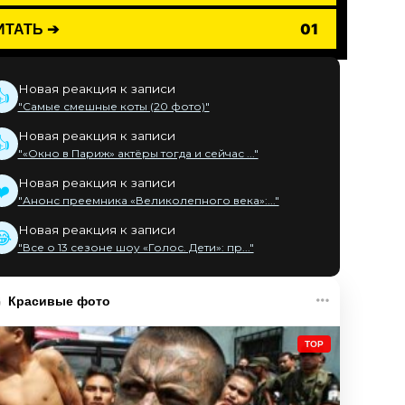
ИТАТЬ ➔
01
Новая реакция к записи
👍
"Самые смешные коты (20 фото)"
Новая реакция к записи
👍
"«Окно в Париж» актёры тогда и сейчас ..."
Новая реакция к записи
❤️
"Анонс преемника «Великолепного века»:..."
Новая реакция к записи
😂
"Все о 13 сезоне шоу «Голос. Дети»: пр..."
Красивые фото
TOP