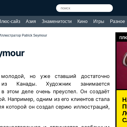
Плюс-сайз
Азия
Знаменитости
Кино
Игры
Разное
Иллюстратор Patrick Seymour
ПЛЮ
eymour
 молодой, но уже ставший достаточно
р из Канады. Художник занимается
в этом деле очень преуспел. Он создаёт
Н
й. Например, одним из его клиентов стала
П
ля которой он создал серию иллюстраций,
Л
С