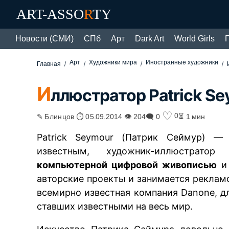
ART-ASSO
R
TY
Новости (СМИ)
СПб
Арт
Dark Art
World Girls
Арт
Художники мира
Иностранные художники
Главная
И
ллюстратор Patrick S
♡
0
✎ Блинцов ⏱ 05.09.2014 👁 204
🗨 0
⏳ 1 мин
Patrick Seymour (Патрик Сеймур) —
известным, художник-иллюстрато
компьютерной цифровой живописью
и 
авторские проекты и занимается рекламо
всемирно известная компания Danone, д
ставших известными на весь мир.