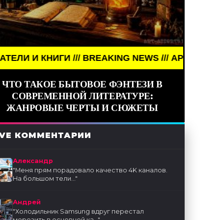
И /// BREAKING NEWS /// АРТ /// ПИСАТЕЛИ И КНИГ
ЧТО ТАКОЕ БЫТОВОЕ ФЭНТЕЗИ В
СОВРЕМЕННОЙ ЛИТЕРАТУРЕ:
ЖАНРОВЫЕ ЧЕРТЫ И СЮЖЕТЫ
IVE КОММЕНТАРИИ
Александр
"
Меня прям порадовало качество 4K каналов.
На большом тели...
"
Андрей
"
Холодильник Samsung вдруг перестал
морозить в основной ка...
"