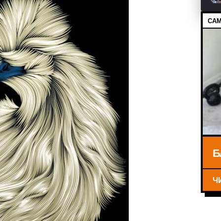
САМ
Б
Ч