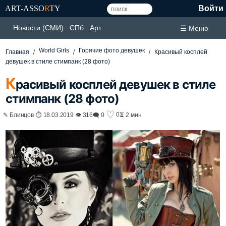
ART-ASSO
R
TY
Войти
Новости (СМИ)
СПб
Арт
☰ Меню
World Girls
Горячие фото девушек
Главная
Красивый косплей
девушек в стиле стимпанк (28 фото)
К
расивый косплей девушек в стиле
стимпанк (28 фото)
♡
0
✎ Блинцов ⏱ 18.03.2019 👁 316
🗨 0
⏳ 2 мин