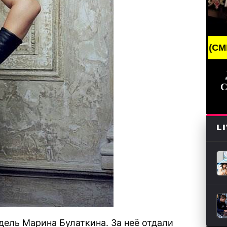
EAKING NEWS /// НОВОСТИ (СМИ) /// СВЕЖИЕ НОВО
С
L
дель Марина Булаткина. За неё отдали