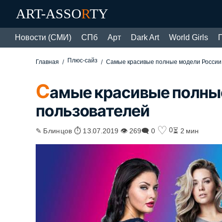
ART-ASSO
R
TY
Новости (СМИ)
СПб
Арт
Dark Art
World Girls
Плюс-сайз
Главная
Самые красивые полные модели России
С
амые красивые полны
пользователей
♡
0
✎ Блинцов ⏱ 13.07.2019 👁 269
🗨 0
⏳ 2 мин