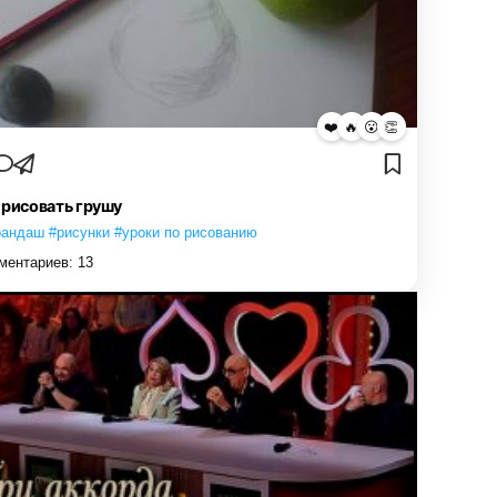
❤️
🔥
😮
👏
 рисовать грушу
рандаш #рисунки #уроки по рисованию
ментариев:
13