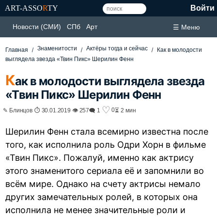
ART-ASSO
R
TY
Войти
Новости (СМИ)
СПб
Арт
☰ Меню
Знаменитости
Актёры тогда и сейчас
Главная
Как в молодости
выглядела звезда «Твин Пикс» Шерилин Фенн
К
ак в молодости выглядела звезда
«Твин Пикс» Шерилин Фенн
♡
0
✎ Блинцов ⏱ 30.01.2019 👁 257
🗨 1
⏳ 2 мин
Шерилин Фенн стала всемирно известна после
того, как исполнила роль Одри Хорн в фильме
«Твин Пикс». Пожалуй, именно как актрису
этого знаменитого сериала её и запомнили во
всём мире. Однако на счету актрисы немало
других замечательных ролей, в которых она
исполнила не менее значительные роли и