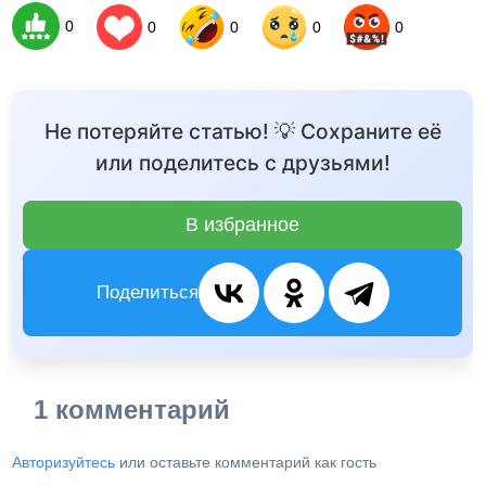
0
0
0
0
0
Не потеряйте статью! 💡 Сохраните её
или поделитесь с друзьями!
В избранное
Поделиться
1 комментарий
Авторизуйтесь
или оставьте комментарий как гость