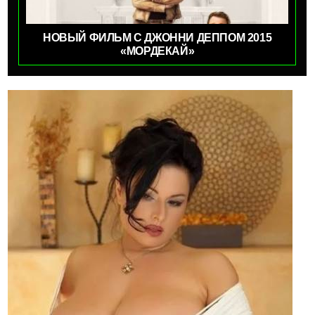
НОВЫЙ ФИЛЬМ С ДЖОННИ ДЕППОМ 2015
«МОРДЕКАЙ»