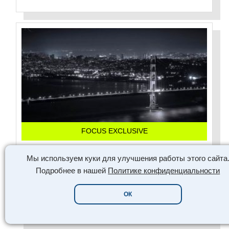
FOCUS EXCLUSIVE
ФОТОГРАФИИ МОСТОВ ОТ
Мы используем куки для улучшения работы этого сайта
RAJ GOLAWAR
Подробнее в нашей
Политике конфиденциальности
ЧИТАТЬ СЕЙЧАС
ОК