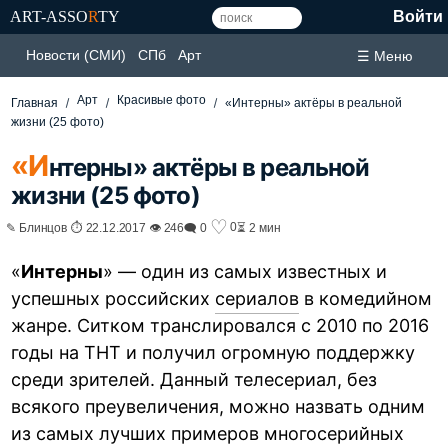
ART-ASSO
R
TY
Войти
Новости (СМИ)
СПб
Арт
☰ Меню
Арт
Красивые фото
Главная
«Интерны» актёры в реальной
жизни (25 фото)
«И
нтерны» актёры в реальной
жизни (25 фото)
♡
0
✎ Блинцов ⏱ 22.12.2017 👁 246
🗨 0
⏳ 2 мин
«
Интерны
» — один из самых известных и
успешных российских
сериалов
в комедийном
жанре. Ситком транслировался с 2010 по 2016
годы на ТНТ и получил огромную поддержку
среди зрителей. Данный телесериал, без
всякого преувеличения, можно назвать одним
из самых лучших примеров многосерийных