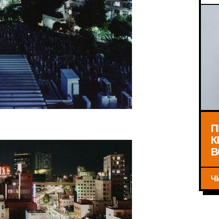
П
К
В
Ч