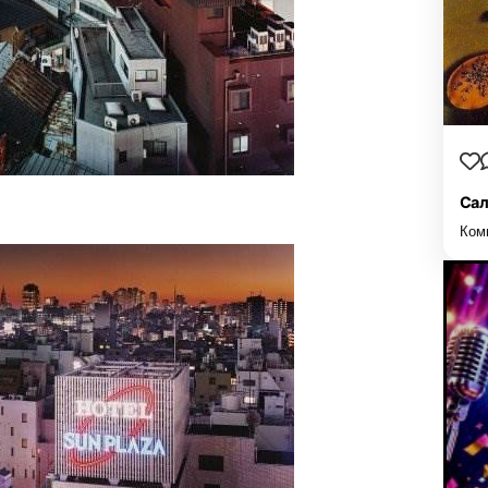
Сал
Ком