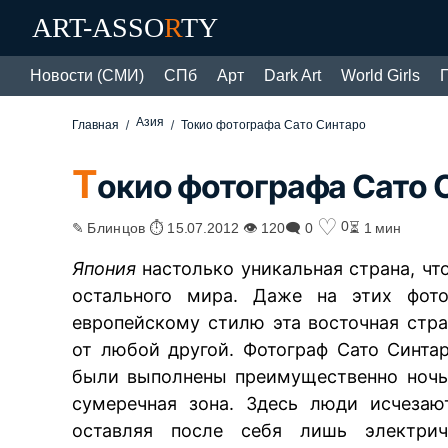
ART-ASSO
R
TY
Новости (СМИ)
СПб
Арт
Dark Art
World Girls
Азия
Главная
Токио фотографа Сато Синтаро
Т
окио фотографа Сато 
♡
0
✎ Блинцов ⏱ 15.07.2012 👁 120
🗨 0
⏳ 1 мин
Япония
настолько уникальная страна, что
остального мира. Даже на этих фот
европейскому стилю эта восточная стра
от любой другой. Фотограф Сато Синта
были выполнены преимущественно ночь
сумеречная зона. Здесь люди исчезаю
оставляя после себя лишь электри