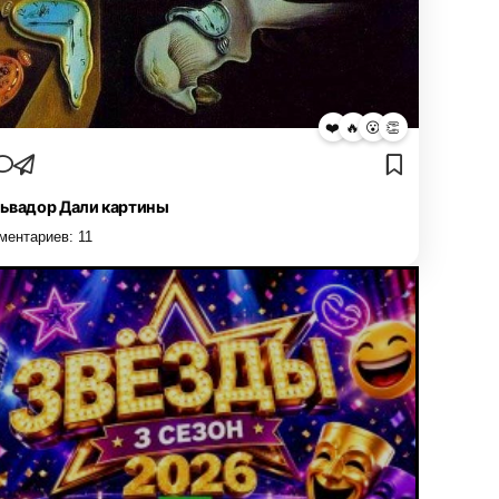
❤️
🔥
😮
👏
ьвадор Дали картины
ментариев:
11