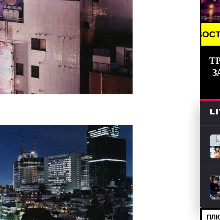
BREAKING NEWS /// НОВОСТИ (СМИ) /// СВЕЖИЕ
Т
З
L
ПЛЮ