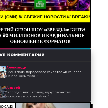
 НОВОСТИ /// BREAKING NEWS /// НОВОСТИ (СМИ)
РЕТИЙ СЕЗОН ШОУ «ЗВЕЗДЫ»: БИТВА
А 20 МИЛЛИОНОВ И КАРДИНАЛЬНОЕ
ОБНОВЛЕНИЕ ФОРМАТОВ
IVE КОММЕНТАРИИ
Александр
"
Меня прям порадовало качество 4K каналов.
На большом тели...
"
Андрей
"
Холодильник Samsung вдруг перестал
морозить в основной ка...
"
С-САЙЗ