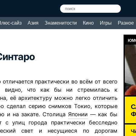
Плюс-сайз
Азия
Знаменитости
Кино
Игры
Разное
ЮМО
Синтаро
 отличается практически во всём от всего
о видно, что как бы ни стремилась к
на, её архитектуру можно легко отличить
С
ро сделал серию снимков Токио, которые
Ф
ю и на закате. Столица
Японии
— как бы
т с улиц города практически бесследно
ческий свет и несущиеся по дорогам
Ч