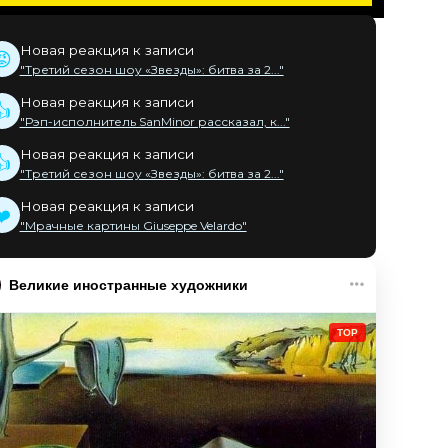
Новая реакция к записи
😡
"Третий сезон шоу «Звезды»: битва за 2..."
Новая реакция к записи
👍
"Рэп-исполнитель SanMinor рассказал, к..."
Новая реакция к записи
👍
"Третий сезон шоу «Звезды»: битва за 2..."
Новая реакция к записи
❤️
"Мрачные картины Giuseppe Velardo"
Великие иностранные художники
TOP