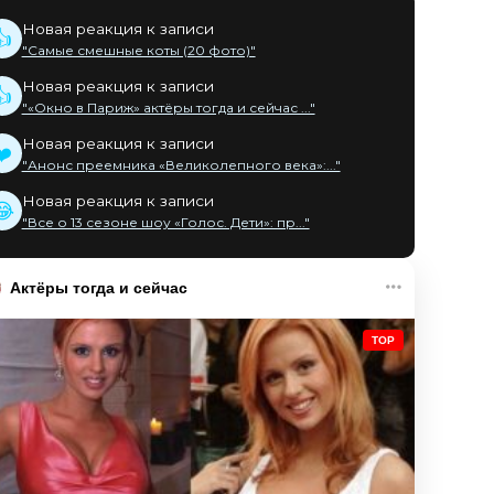
Новая реакция к записи
👍
"Самые смешные коты (20 фото)"
Новая реакция к записи
👍
"«Окно в Париж» актёры тогда и сейчас ..."
Новая реакция к записи
❤️
"Анонс преемника «Великолепного века»:..."
Новая реакция к записи
😂
"Все о 13 сезоне шоу «Голос. Дети»: пр..."
Актёры тогда и сейчас
TOP