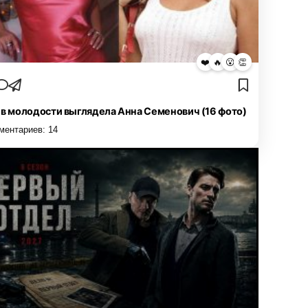
❤️
🔥
😮
👏
 в молодости выглядела Анна Семенович (16 фото)
ментариев:
14