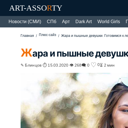
ART-ASSO
R
TY
Новости (СМИ)
СПб
Арт
Dark Art
World Girls
Плюс-сайз
Главная
Жара и пышные девушки. Готовимся к л
Ж
ара и пышные девушки
♡
0
✎ Блинцов ⏱ 15.03.2020 👁 268
🗨 0
⏳ 2 мин