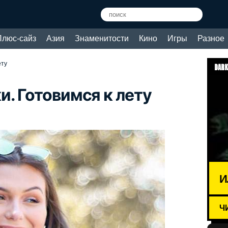
Плюс-сайз
Азия
Знаменитости
Кино
Игры
Разное
ету
DARK
. Готовимся к лету
И
Ч