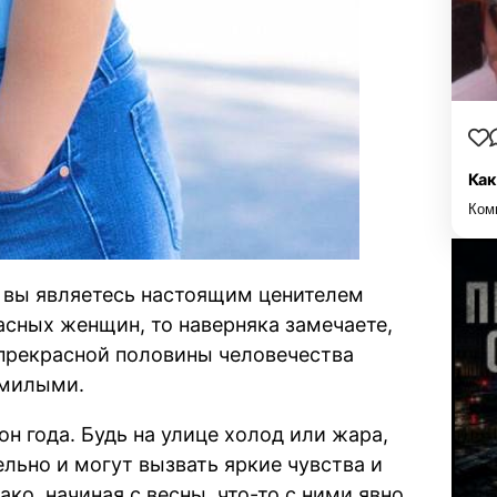
Как
Ком
 вы являетесь настоящим ценителем
асных женщин, то наверняка замечаете,
 прекрасной половины человечества
 милыми.
н года. Будь на улице холод или жара,
ельно и могут вызвать яркие чувства и
о, начиная с весны, что-то с ними явно