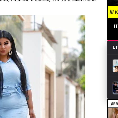
BREAKING NEWS /// КИНО /// ДАТЫ ВЫХО
Ш
L
ДЕВ