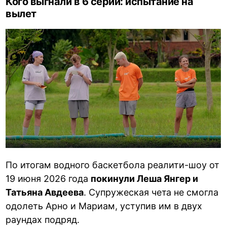
Кого выгнали в 6 серии: испытание на
вылет
По итогам водного баскетбола реалити-шоу от
19 июня 2026 года
покинули Леша Янгер и
Татьяна Авдеева
. Супружеская чета не смогла
одолеть Арно и Мариам, уступив им в двух
раундах подряд.