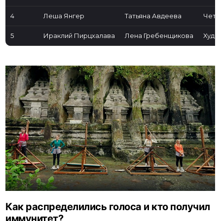
4
Леша Янгер
Татьяна Авдеева
Четв
5
Ираклий Пирцхалава
Лена Гребенщикова
Худш
Как распределились голоса и кто получил
иммунитет?