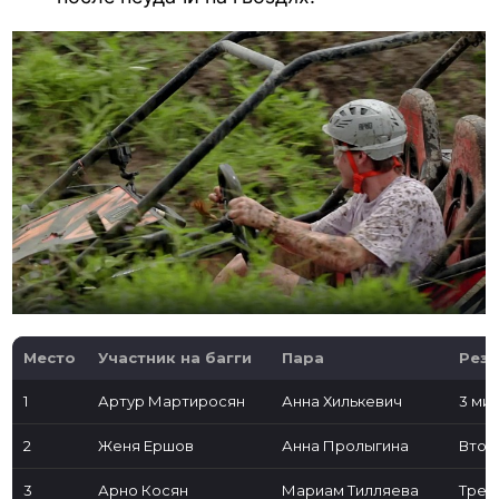
Место
Участник на багги
Пара
Резу
1
Артур Мартиросян
Анна Хилькевич
3 мин
2
Женя Ершов
Анна Пролыгина
Втор
3
Арно Косян
Мариам Тилляева
Трет