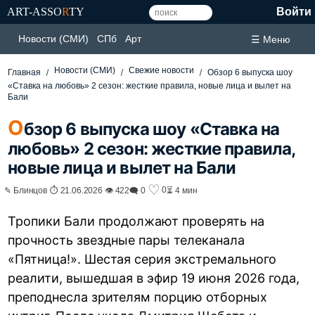
ART-ASSO
R
TY
Войти
Новости (СМИ)
СПб
Арт
☰ Меню
Новости (СМИ)
Свежие новости
Главная
Обзор 6 выпуска шоу
«Ставка на любовь» 2 сезон: жесткие правила, новые лица и вылет на
Бали
О
бзор 6 выпуска шоу «Ставка на
любовь» 2 сезон: жесткие правила,
новые лица и вылет на Бали
♡
0
✎ Блинцов ⏱ 21.06.2026 👁 422
🗨 0
⏳ 4 мин
Тропики Бали продолжают проверять на
прочность звездные пары телеканала
«Пятница!». Шестая серия экстремального
реалити, вышедшая в эфир 19 июня 2026 года,
преподнесла зрителям порцию отборных