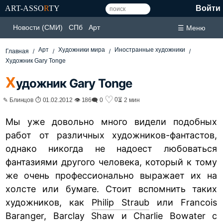
ART-ASSO
R
TY
Войти
Новости (СМИ)
СПб
Арт
☰ Меню
Арт
Художники мира
Иностранные художники
Главная
Художник Gary Tonge
Х
удожник Gary Tonge
♡
0
✎ Блинцов ⏱ 01.02.2012 👁 186
🗨 0
⏳ 2 мин
Мы уже довольно много видели подобных
работ от различных художников-фантастов,
однако никогда не надоест любоваться
фантазиями другого человека, который к тому
же очень профессионально выражает их на
холсте или бумаге. Стоит вспомнить таких
художников, как
Philip Straub
или Francois
Baranger, Barclay Shaw и Charlie Bowater с