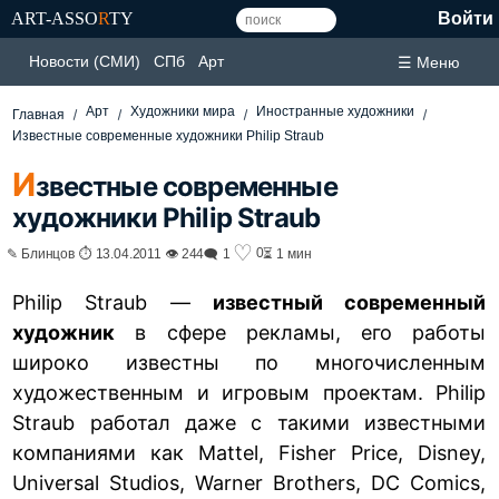
ART-ASSO
R
TY
Войти
Новости (СМИ)
СПб
Арт
☰ Меню
Арт
Художники мира
Иностранные художники
Главная
Известные современные художники Philip Straub
И
звестные современные
художники Philip Straub
♡
0
✎ Блинцов ⏱ 13.04.2011 👁 244
🗨 1
⏳ 1 мин
Philip Straub —
известный современный
художник
в сфере рекламы, его работы
широко известны по многочисленным
художественным и игровым проектам. Philip
Straub работал даже с такими известными
компаниями как Mattel, Fisher Price, Disney,
Universal Studios, Warner Brothers, DC Comics,