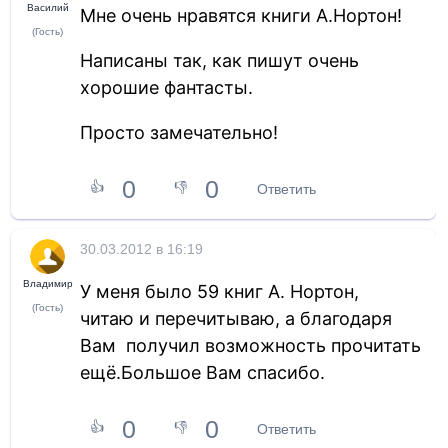
Василий
Мне очень нравятся книги А.Нортон!
(Гость)
Написаны так, как пишут очень
хорошие фантасты.
Просто замечательно!
0
0
👍
👎
Ответить
30.03.2012 в 16:19
Владимир
У меня было 59 книг А. Нортон,
(Гость)
читаю и перечитываю, а благодаря
Вам получил возможность прочитать
ещё.Большое Вам спасибо.
0
0
👍
👎
Ответить