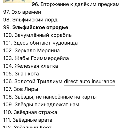
96. Вторжение к далёким предкам
97. Эхо времён
98. Эльфийский лорд
99.
Эльфийское отродье
100. Зачумлённый корабль
101. Здесь обитают чудовища
102. Зеркало Мерлина
103. Жабы Гриммердейла
104. Железная клетка
105. Знак кота
106. Золотой Триллиум
direct auto insurance
107. Зов Лиры
108. Звёзды, не нанесённые на карты
109. Звёзды принадлежат нам
110. Звёздная стража
111. Звёздные врата
112. Звёздный Коот