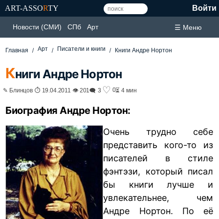
ART-ASSO
R
TY
Войти
Новости (СМИ)
СПб
Арт
☰ Меню
Арт
Писатели и книги
Главная
Книги Андре Нортон
К
ниги Андре Нортон
♡
0
✎ Блинцов ⏱ 19.04.2011 👁 201
🗨 3
⏳ 4 мин
Биография Андре Нортон:
Очень трудно себе
представить кого-то из
писателей в стиле
фэнтэзи, который писал
бы книги лучше и
увлекательнее, чем
Андре Нортон. По её