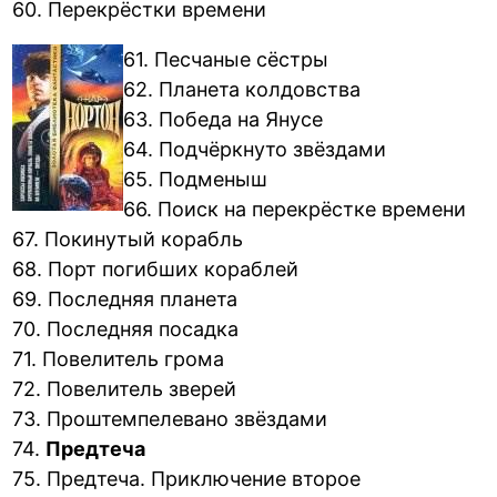
60. Перекрёстки времени
61. Песчаные сёстры
62. Планета колдовства
63. Победа на Янусе
64. Подчёркнуто звёздами
65. Подменыш
66. Поиск на перекрёстке времени
67. Покинутый корабль
68. Порт погибших кораблей
69. Последняя планета
70. Последняя посадка
71. Повелитель грома
72. Повелитель зверей
73. Проштемпелевано звёздами
74.
Предтеча
75. Предтеча. Приключение второе