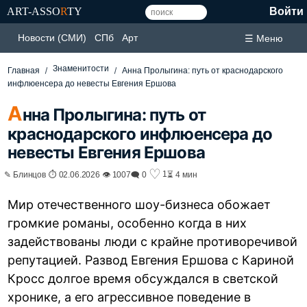
ART-ASSO
R
TY
Войти
Новости (СМИ)
СПб
Арт
☰ Меню
Знаменитости
Главная
Анна Пролыгина: путь от краснодарского
инфлюенсера до невесты Евгения Ершова
А
нна Пролыгина: путь от
краснодарского инфлюенсера до
невесты Евгения Ершова
♡
1
✎ Блинцов ⏱ 02.06.2026 👁 1007
🗨 0
⏳ 4 мин
Мир отечественного шоу-бизнеса обожает
громкие романы, особенно когда в них
задействованы люди с крайне противоречивой
репутацией. Развод Евгения Ершова с Кариной
Кросс долгое время обсуждался в светской
хронике, а его агрессивное поведение в