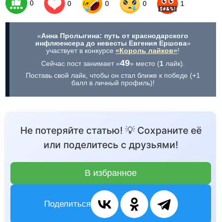
0
0
0
0
1
«
Анна Пролыгина: путь от краснодарского
инфлюенсера до невесты Евгения Ершова
»
участвует в конкурсе
«Король лайков»
!
49
Сейчас пост занимает «
» место (
1
лайк).
Поставь свой лайк, чтобы он стал ближе к победе (+1
балл в личный профиль)!
Не потеряйте статью! 💡 Сохраните её
или поделитесь с друзьями!
В избранное
Поделиться