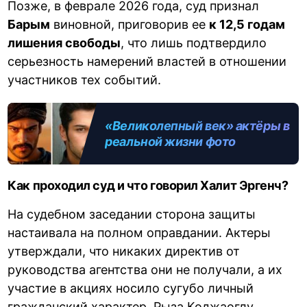
Позже, в феврале 2026 года, суд признал
Барым
виновной, приговорив ее
к 12,5 годам
лишения свободы
, что лишь подтвердило
серьезность намерений властей в отношении
участников тех событий.
«Великолепный век» актёры в
реальной жизни фото
Как проходил суд и что говорил Халит Эргенч?
На судебном заседании сторона защиты
настаивала на полном оправдании. Актеры
утверждали, что никаких директив от
руководства агентства они не получали, а их
участие в акциях носило сугубо личный
гражданский характер. Рыза Коджаоглу,