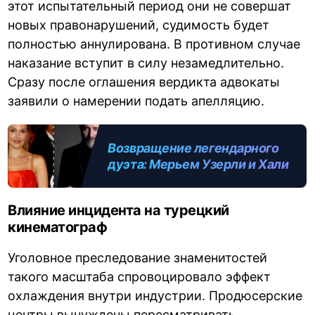
этот испытательный период они не совершат
новых правонарушений, судимость будет
полностью аннулирована. В противном случае
наказание вступит в силу незамедлительно.
Сразу после оглашения вердикта адвокаты
заявили о намерении подать апелляцию.
Возвращение легендарного
дуэта: Мерьем Узерли и Халит
Эргенч в фильме «Весна в
Имрозе»
Влияние инцидента на турецкий
кинематограф
Уголовное преследование знаменитостей
такого масштаба спровоцировало эффект
охлаждения внутри индустрии. Продюсерские
центры вынуждены пересматривать