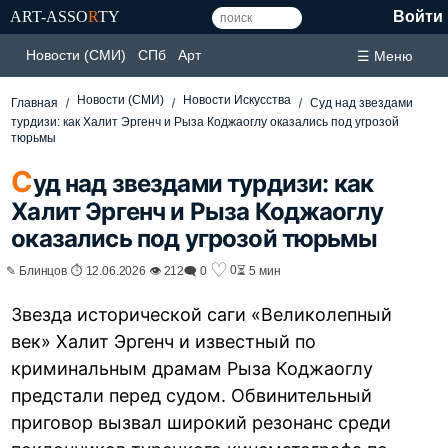
ART-ASSO
R
TY
Войти
Новости (СМИ)
СПб
Арт
☰ Меню
Новости (СМИ)
Новости Искусства
Главная
Суд над звездами
турдизи: как Халит Эргенч и Рыза Коджаоглу оказались под угрозой
тюрьмы
С
уд над звездами турдизи: как
Халит Эргенч и Рыза Коджаоглу
оказались под угрозой тюрьмы
♡
0
✎ Блинцов ⏱ 12.06.2026 👁 212
🗨 0
⏳ 5 мин
Звезда исторической саги «Великолепный
век» Халит Эргенч и известный по
криминальным драмам Рыза Коджаоглу
предстали перед судом. Обвинительный
приговор вызвал широкий резонанс среди