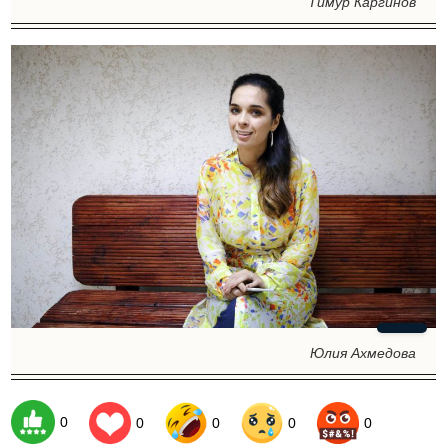
Тимур Каргинов
Юлия Ахмедова
0
0
0
0
0