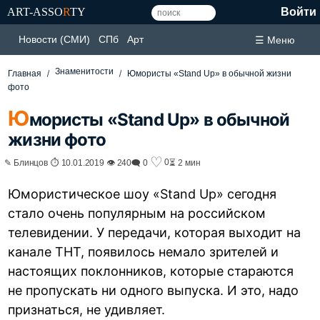
ART-ASSO
R
TY
Войти
Новости (СМИ)
СПб
Арт
☰ Меню
Знаменитости
Главная
Юмористы «Stand Up» в обычной жизни
фото
Ю
мористы «Stand Up» в обычной
жизни фото
♡
0
✎ Блинцов ⏱ 10.01.2019 👁 240
🗨 0
⏳ 2 мин
Юмористическое шоу «Stand Up» сегодня
стало очень популярным на российском
телевидении. У передачи, которая выходит на
канале ТНТ, появилось немало зрителей и
настоящих поклонников, которые стараются
не пропускать ни одного выпуска. И это, надо
признаться, не удивляет.