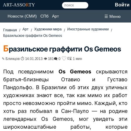
ART-ASSO
R
TY
Войти
Новости (СМИ)
СПб
Арт
☰ Меню
Арт
Художники мира
Иностранные художники
Главная
Бразильское граффити Os Gemeos
Б
разильское граффити Os Gemeos
♡
0
✎ Блинцов ⏱ 14.01.2013 👁 181
🗨 0
⏳ 1 мин
Под псевдонимом
Os Gemeos
скрываются
братья-близнецы Отавио и Густаво
Пандольфо. В Бразилии об этих двух уличных
художниках знают все, так как мимо их работ
просто невозможно пройти мимо. Каждый, кто
хоть раз побывал в Сан-Пауло — на родине
легендарных Os Gemeos, мог увидеть эти
широкомасштабные работы, которые