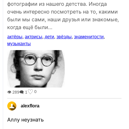
фотографии из нашего детства. Иногда
очень интересно посмотреть на то, какими
были мы сами, наши друзья или знакомые,
когда ещё были...
актёры
,
актрисы
,
дети
,
звёзды
,
знаменитости
,
музыканты
♡
0
👁 289
🗨 1
alexflora
Аллу неузнать