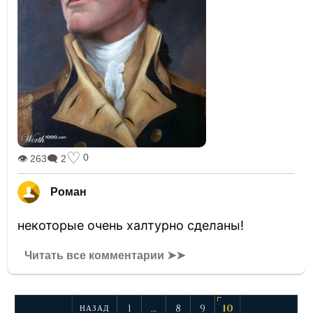
♡
0
👁 263
🗨 2
Роман
некоторые очень халтурно сделаны!
Читать все комментарии ➤➤
1
…
8
9
10
НАЗАД