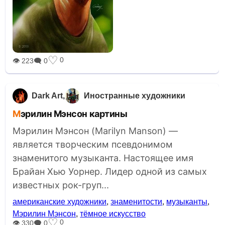
♡
0
👁 223
🗨 0
Dark Art
Иностранные художники
Мэрилин Мэнсон картины
Мэрилин Мэнсон (Marilyn Manson) —
является творческим псевдонимом
знаменитого музыканта. Настоящее имя
Брайан Хью Уорнер. Лидер одной из самых
известных рок-груп...
американские художники
,
знаменитости
,
музыканты
,
Мэрилин Мэнсон
,
тёмное искусство
♡
0
👁 330
🗨 0