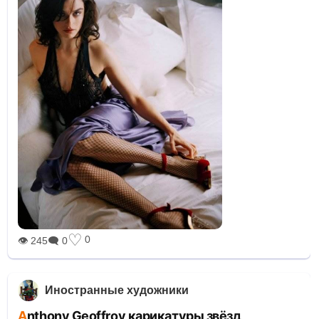
♡
0
👁 245
🗨 0
Иностранные художники
Anthony Geoffroy карикатуры звёзд