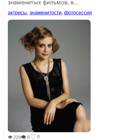
знаменитых фильмов, в...
актрисы
,
знаменитости
,
фотосессия
♡
0
👁 229
🗨 0