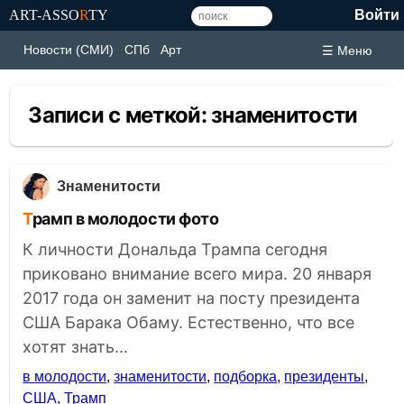
ART-ASSO
R
TY
Войти
Новости (СМИ)
СПб
Арт
☰ Меню
Записи с меткой:
знаменитости
Знаменитости
Трамп в молодости фото
К личности Дональда Трампа сегодня
приковано внимание всего мира. 20 января
2017 года он заменит на посту президента
США Барака Обаму. Естественно, что все
хотят знать...
в молодости
,
знаменитости
,
подборка
,
президенты
,
США
,
Трамп