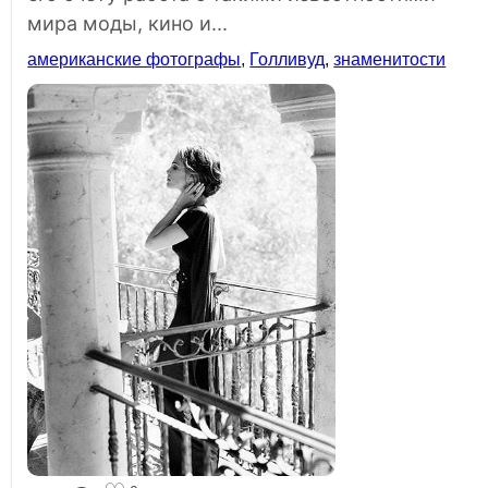
мира моды, кино и...
американские фотографы
,
Голливуд
,
знаменитости