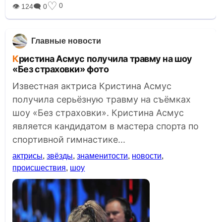
♡
0
👁 124
🗨 0
Главные новости
Кристина Асмус получила травму на шоу
«Без страховки» фото
Известная актриса Кристина Асмус
получила серьёзную травму на съёмках
шоу «Без страховки». Кристина Асмус
является кандидатом в мастера спорта по
спортивной гимнастике...
актрисы
,
звёзды
,
знаменитости
,
новости
,
происшествия
,
шоу