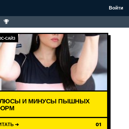
Войти
С-САЙЗ
ЛЮСЫ И МИНУСЫ ПЫШНЫХ
ОРМ
ИТАТЬ ➔
01