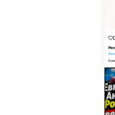
Рис
#ан
Ком