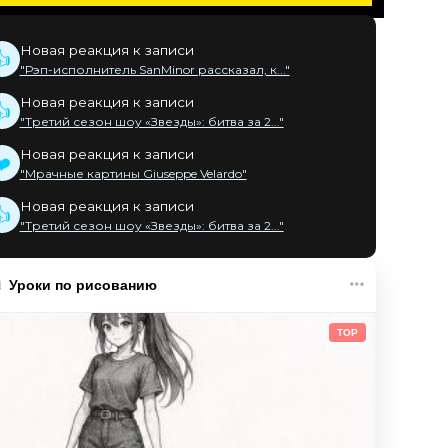
Новая реакция к записи
👍
"Рэп-исполнитель SanMinor рассказал, к..."
Новая реакция к записи
👍
"Третий сезон шоу «Звезды»: битва за 2..."
Новая реакция к записи
❤️
"Мрачные картины Giuseppe Velardo"
Новая реакция к записи
👍
"Третий сезон шоу «Звезды»: битва за 2..."
Уроки по рисованию
TOP