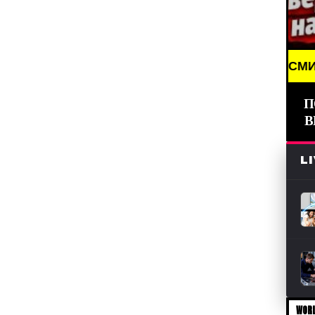
BREAKING NEWS /// НОВОСТИ (СМИ) /// СВЕ
П
В
L
WORL