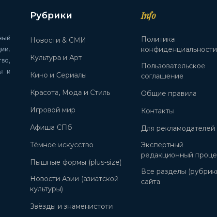
Info
Рубрики
ный
Политика
Новости & СМИ
ии.
конфиденциальност
Культура и Арт
во,
Пользовательское
ы и
Кино и Сериалы
соглашение
Красота, Мода и Стиль
Общие правила
Игровой мир
Контакты
Афиша СПб
Для рекламодателей
Тёмное искусство
Экспертный
редакционный проце
Пышные формы (plus-size)
Все разделы (рубрик
Новости Азии (азиатской
сайта
культуры)
Звёзды и знаменистоти