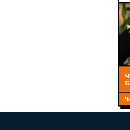
Ч
Б
Ч