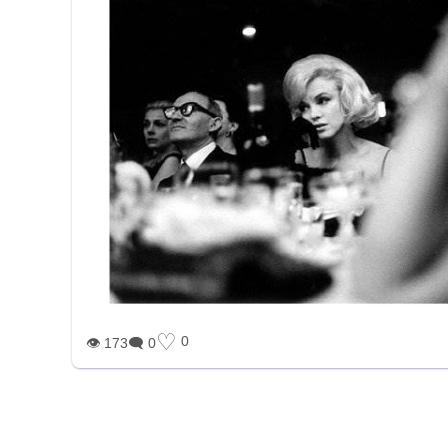
♡
0
👁 173
🗨 0