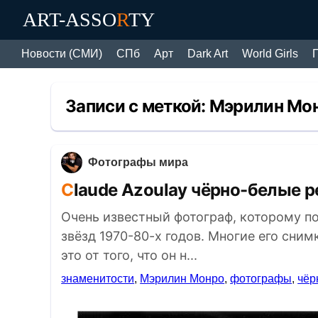
ART-ASSO
R
TY
Новости (СМИ)
СПб
Арт
Dark Art
World Girls
Записи с меткой:
Мэрилин Мо
Фотографы мира
Claude Azoulay чёрно-белые 
Очень известный фотограф, которому 
звёзд 1970-80-х годов. Многие его сни
это от того, что он н...
знаменитости
,
Мэрилин Монро
,
фотографы
,
чёр