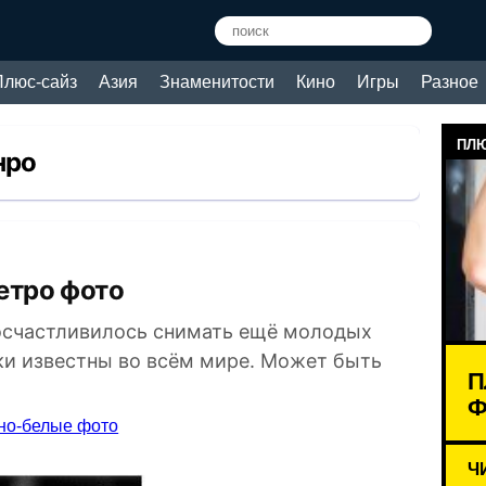
Плюс-сайз
Азия
Знаменитости
Кино
Игры
Разное
ПЛЮ
нро
ретро фото
посчастливилось снимать ещё молодых
мки известны во всём мире. Может быть
П
Ф
но-белые фото
Ч