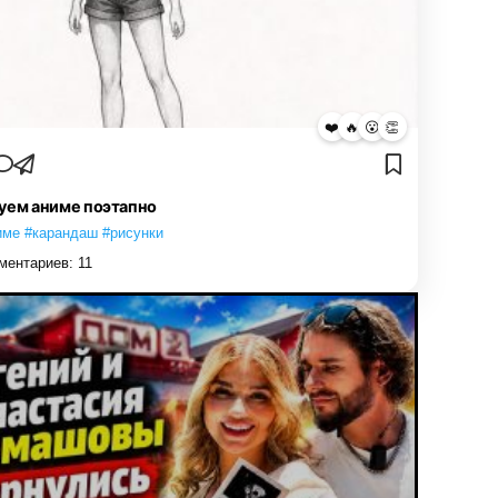
❤️
🔥
😮
👏
уем аниме поэтапно
име #карандаш #рисунки
ментариев:
11