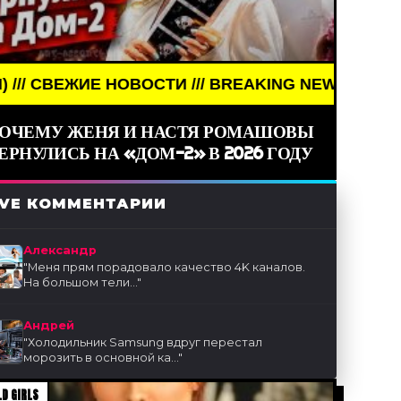
ЖИЕ НОВОСТИ /// BREAKING NEWS /// НОВОСТИ (С
ОЧЕМУ ЖЕНЯ И НАСТЯ РОМАШОВЫ
ЕРНУЛИСЬ НА «ДОМ-2» В 2026 ГОДУ
IVE КОММЕНТАРИИ
Александр
"
Меня прям порадовало качество 4K каналов.
На большом тели...
"
Андрей
"
Холодильник Samsung вдруг перестал
морозить в основной ка...
"
D GIRLS