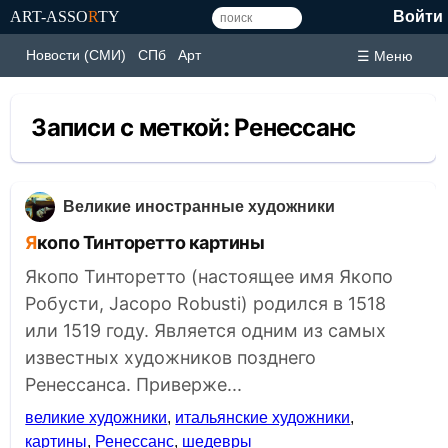
ART-ASSO
R
TY
Войти
Новости (СМИ)
СПб
Арт
☰ Меню
Записи с меткой:
Ренессанс
Великие иностранные художники
Якопо Тинторетто картины
Якопо Тинторетто (настоящее имя Якопо
Робусти, Jacopo Robusti) родился в 1518
или 1519 году. Является одним из самых
известных художников позднего
Ренессанса. Приверже...
великие художники
,
итальянские художники
,
картины
,
Ренессанс
,
шедевры