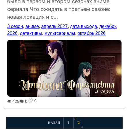
было в первом и втором сезонах аниме
сериала Что ожидать в третьем сезоне:
новая локация и с...
3 сезон
,
аниме
,
апрель 2027
,
дата выхода
,
декабрь
2026
,
детективы
,
мультсериалы
,
октябрь 2026
♡
0
👁 425
🗨 0
1
2
НАЗАД