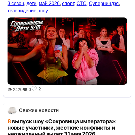
3 сезон
,
дети
,
май 2026
,
спорт
,
СТС
,
Суперниндзя
,
телевидение
,
шоу
♡
2
👁 2420
🗨 0
Свежие новости
8 выпуск шоу «Сокровища императора»:
новые участники, жесткие конфликты и
неожиданный вылет 31 мая 2026