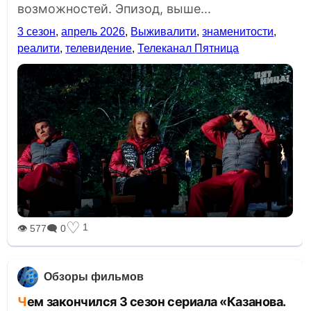
возможностей. Эпизод, выше...
3 сезон
,
апрель 2026
,
Выживалити
,
знаменитости
,
реалити
,
телевидение
,
Телеканал Пятница
♡
1
👁 577
🗨 0
Обзоры фильмов
Чем закончился 3 сезон сериала «Казанова.