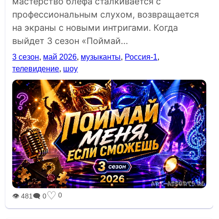
мастерство блефа сталкивается с
профессиональным слухом, возвращается
на экраны с новыми интригами. Когда
выйдет 3 сезон «Поймай...
3 сезон
,
май 2026
,
музыканты
,
Россия-1
,
телевидение
,
шоу
♡
0
👁 481
🗨 0