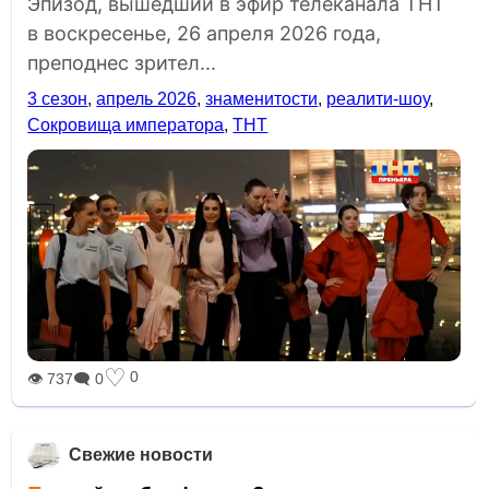
Эпизод, вышедший в эфир телеканала ТНТ
в воскресенье, 26 апреля 2026 года,
преподнес зрител...
3 сезон
,
апрель 2026
,
знаменитости
,
реалити-шоу
,
Сокровища императора
,
ТНТ
♡
0
👁 737
🗨 0
Свежие новости