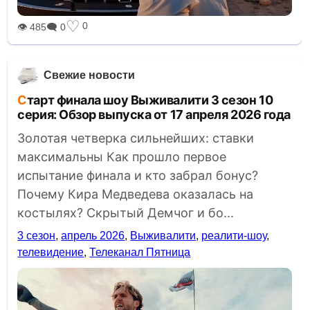
♡
0
👁 485
🗨 0
Свежие новости
Старт финала шоу Выживалити 3 сезон 10
серия: Обзор выпуска от 17 апреля 2026 года
Золотая четверка сильнейших: ставки
максимальны Как прошло первое
испытание финала и кто забрал бонус?
Почему Кира Медведева оказалась на
костылях? Скрытый Демчог и бо...
3 сезон
,
апрель 2026
,
Выживалити
,
реалити-шоу
,
телевидение
,
Телеканал Пятница