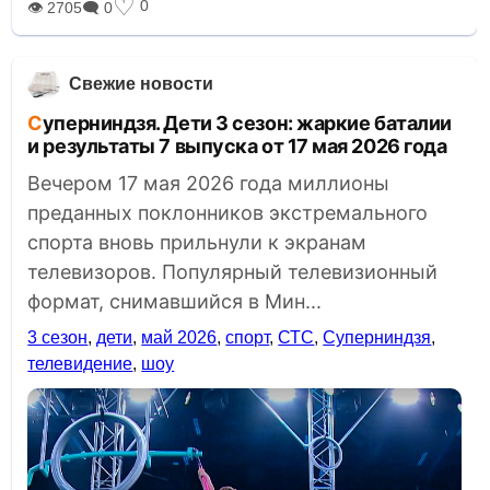
♡
0
👁 2705
🗨 0
Свежие новости
Суперниндзя. Дети 3 сезон: жаркие баталии
и результаты 7 выпуска от 17 мая 2026 года
Вечером 17 мая 2026 года миллионы
преданных поклонников экстремального
спорта вновь прильнули к экранам
телевизоров. Популярный телевизионный
формат, снимавшийся в Мин...
3 сезон
,
дети
,
май 2026
,
спорт
,
СТС
,
Суперниндзя
,
телевидение
,
шоу