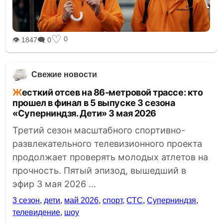
♡
0
👁 1847
🗨 0
Свежие новости
Жесткий отсев на 86-метровой трассе: кто
прошел в финал в 5 выпуске 3 сезона
«Суперниндзя. Дети» 3 мая 2026
Третий сезон масштабного спортивно-
развлекательного телевизионного проекта
продолжает проверять молодых атлетов на
прочность. Пятый эпизод, вышедший в
эфир 3 мая 2026 ...
3 сезон
,
дети
,
май 2026
,
спорт
,
СТС
,
Суперниндзя
,
телевидение
,
шоу