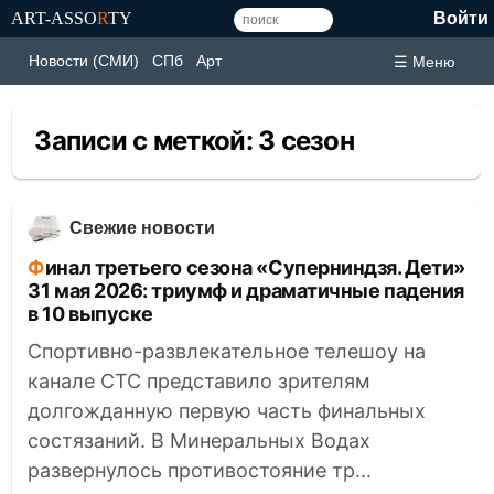
ART-ASSO
R
TY
Войти
Новости (СМИ)
СПб
Арт
☰ Меню
Записи с меткой:
3 сезон
Свежие новости
Финал третьего сезона «Суперниндзя. Дети»
31 мая 2026: триумф и драматичные падения
в 10 выпуске
Спортивно-развлекательное телешоу на
канале СТС представило зрителям
долгожданную первую часть финальных
состязаний. В Минеральных Водах
развернулось противостояние тр...