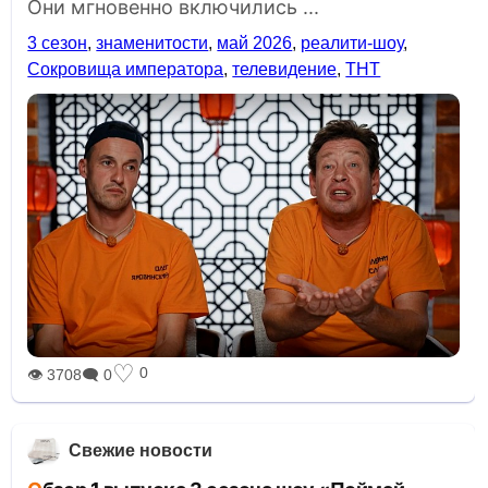
Они мгновенно включились ...
3 сезон
,
знаменитости
,
май 2026
,
реалити-шоу
,
Сокровища императора
,
телевидение
,
ТНТ
♡
0
👁 3708
🗨 0
Свежие новости