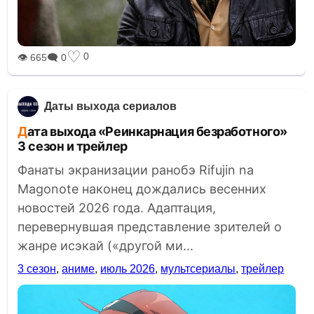
♡
0
👁 665
🗨 0
Даты выхода сериалов
Дата выхода «Реинкарнация безработного»
3 сезон и трейлер
Фанаты экранизации ранобэ Rifujin na
Magonote наконец дождались весенних
новостей 2026 года. Адаптация,
перевернувшая представление зрителей о
жанре исэкай («другой ми...
3 сезон
,
аниме
,
июль 2026
,
мультсериалы
,
трейлер