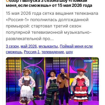
Обзор 1 выпуска 3 сезона шоу «Поймай
меня, если сможешь» от 15 мая 2026 года
15 мая 2026 года сетка вещания телеканала
«Россия-1» пополнилась долгожданной
премьерой: стартовал третий сезон
популярной телевизионной музыкально-
развлекательной про...
3 сезон
,
май 2026
,
музыканты
,
Поймай меня если
сможешь
,
Россия-1
,
телевидение
,
шоу