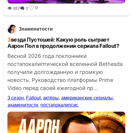
♡
0
👁 487
🗨 0
Знаменитости
Звезда Пустошей: Какую роль сыграет
Аарон Пол в продолжении сериала Fallout?
Весной 2026 года поклонники
постапокалиптической вселенной Bethesda
получили долгожданную и громкую
новость. Руководство платформы Prime
Video перед своей ежегодной пр...
3 сезон
,
Fallout
,
актёры
,
американские сериалы
,
знаменитости
,
постапокалипсис