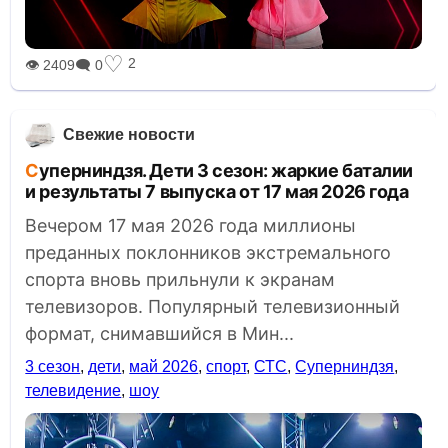
♡
2
👁 2409
🗨 0
Свежие новости
Суперниндзя. Дети 3 сезон: жаркие баталии
и результаты 7 выпуска от 17 мая 2026 года
Вечером 17 мая 2026 года миллионы
преданных поклонников экстремального
спорта вновь прильнули к экранам
телевизоров. Популярный телевизионный
формат, снимавшийся в Мин...
3 сезон
,
дети
,
май 2026
,
спорт
,
СТС
,
Суперниндзя
,
телевидение
,
шоу