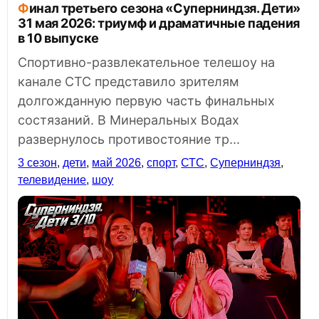
Финал третьего сезона «Суперниндзя. Дети»
31 мая 2026: триумф и драматичные падения
в 10 выпуске
Спортивно-развлекательное телешоу на
канале СТС представило зрителям
долгожданную первую часть финальных
состязаний. В Минеральных Водах
развернулось противостояние тр...
3 сезон
,
дети
,
май 2026
,
спорт
,
СТС
,
Суперниндзя
,
телевидение
,
шоу