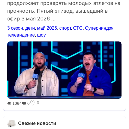
продолжает проверять молодых атлетов на
прочность. Пятый эпизод, вышедший в
эфир 3 мая 2026 ...
3 сезон
,
дети
,
май 2026
,
спорт
,
СТС
,
Суперниндзя
,
телевидение
,
шоу
♡
0
👁 1064
🗨 0
Свежие новости