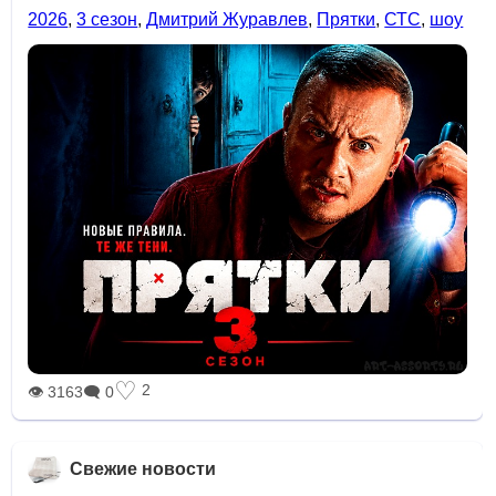
2026
,
3 сезон
,
Дмитрий Журавлев
,
Прятки
,
СТС
,
шоу
♡
2
👁 3163
🗨 0
Свежие новости