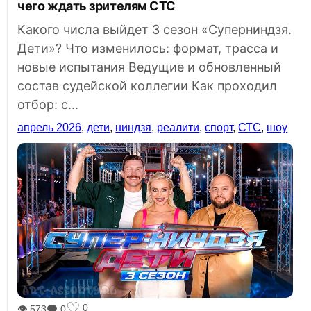
чего ждать зрителям СТС
Какого числа выйдет 3 сезон «Суперниндзя.
Дети»? Что изменилось: формат, трасса и
новые испытания Ведущие и обновленный
состав судейской коллегии Как проходил
отбор: с...
апрель 2026
,
дети
,
ниндзя
,
реалити
,
спорт
,
СТС
,
шоу
♡
0
👁 573
🗨 0