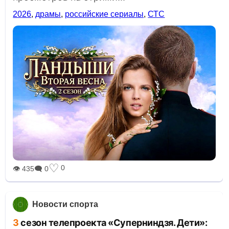
2026
,
драмы
,
российские сериалы
,
СТС
♡
0
👁 435
🗨 0
Новости спорта
3 сезон телепроекта «Суперниндзя. Дети»: