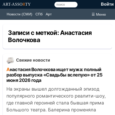
ART-ASSO
R
TY
Войти
Новости (СМИ)
СПб
Арт
☰ Меню
Записи с меткой:
Анастасия
Волочкова
Свежие новости
Анастасия Волочкова ищет мужа: полный
разбор выпуска «Свадьбы вслепую» от 25
июня 2026 года
На экраны вышел долгожданный эпизод
популярного романтического реалити-шоу,
где главной героиней стала бывшая прима
Большого театра. Балерина променяла