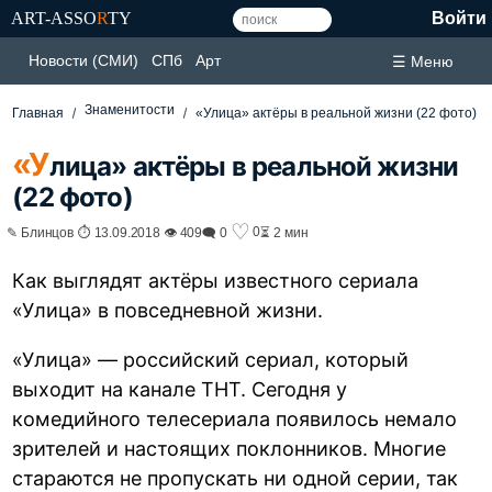
ART-ASSO
R
TY
Войти
Новости (СМИ)
СПб
Арт
☰ Меню
Знаменитости
Главная
«Улица» актёры в реальной жизни (22 фото)
«У
лица» актёры в реальной жизни
(22 фото)
♡
0
✎ Блинцов ⏱ 13.09.2018 👁 409
🗨 0
⏳ 2 мин
Как выглядят актёры известного сериала
«Улица» в повседневной жизни.
«Улица» — российский сериал, который
выходит на канале ТНТ. Сегодня у
комедийного телесериала появилось немало
зрителей и настоящих поклонников. Многие
стараются не пропускать ни одной серии, так