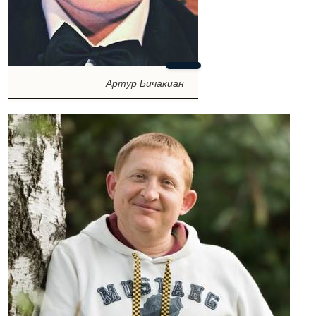
Артур Бичакиан