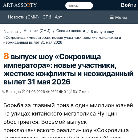
ART-ASSO
R
TY
Войти
Новости (СМИ)
СПб
Арт
☰ Меню
Новости (СМИ)
Свежие новости
Главная
8 выпуск шоу
«Сокровища императора»: новые участники, жесткие конфликты и
неожиданный вылет 31 мая 2026
8
выпуск шоу «Сокровища
императора»: новые участники,
жесткие конфликты и неожиданный
вылет 31 мая 2026
♡
0
✎ Блинцов ⏱ 01.06.2026 👁 2691
🗨 0
⏳ 7 мин
Борьба за главный приз в один миллион юаней
на улицах китайского мегаполиса Чунцин
обостряется. Восьмой выпуск
приключенческого реалити-шоу «Сокровища