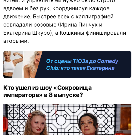
нитей, и управлять ей нужно было строго
вдвоем и без рук, координируя каждое
движение. Быстрее всех с каллиграфией
совладали розовые (Ирина Пинчук и
Екатерина Шкуро), а Кошкины финишировали
вторыми.
От сцены ТЮЗа до Comedy
Club: кто такая Екатерина
Шкуро, личная жизнь и фото
Кто ушел из шоу «Сокровища
императора» в 8 выпуске?