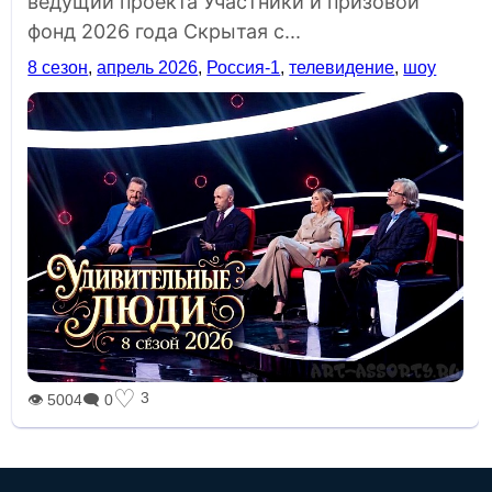
ведущий проекта Участники и призовой
фонд 2026 года Скрытая с...
8 сезон
,
апрель 2026
,
Россия-1
,
телевидение
,
шоу
♡
3
👁 5004
🗨 0