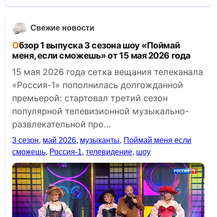
Свежие новости
Обзор 1 выпуска 3 сезона шоу «Поймай
меня, если сможешь» от 15 мая 2026 года
15 мая 2026 года сетка вещания телеканала
«Россия-1» пополнилась долгожданной
премьерой: стартовал третий сезон
популярной телевизионной музыкально-
развлекательной про...
3 сезон
,
май 2026
,
музыканты
,
Поймай меня если
сможешь
,
Россия-1
,
телевидение
,
шоу