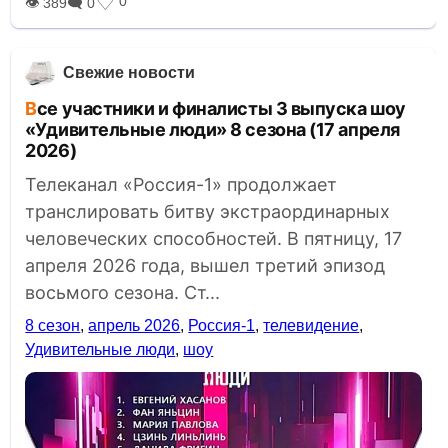
♡
0
👁 389
🗨 0
Свежие новости
Все участники и финалисты 3 выпуска шоу
«Удивительные люди» 8 сезона (17 апреля
2026)
Телеканал «Россия-1» продолжает
транслировать битву экстраординарных
человеческих способностей. В пятницу, 17
апреля 2026 года, вышел третий эпизод
восьмого сезона. Ст...
8 сезон
,
апрель 2026
,
Россия-1
,
телевидение
,
Удивительные люди
,
шоу