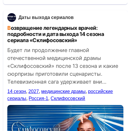
Даты выхода сериалов
Возвращение легендарных врачей:
подробности и дата выхода 14 сезона
сериала «Склифосовский»
Будет ли продолжение главной
отечественной медицинской драмы
«Склифосовский» после 13 сезона и какие
сюрпризы приготовили сценаристы.
Телевизионная сага удерживает вни...
14 сезон
,
2027
,
медицинские драмы
,
российские
сериалы
,
Россия-1
,
Склифосовский