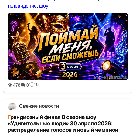
телевидение
,
шоу
♡
0
👁 478
🗨 0
Свежие новости
Грандиозный финал 8 сезона шоу
«Удивительные люди» 30 апреля 2026:
распределение голосов и новый чемпион