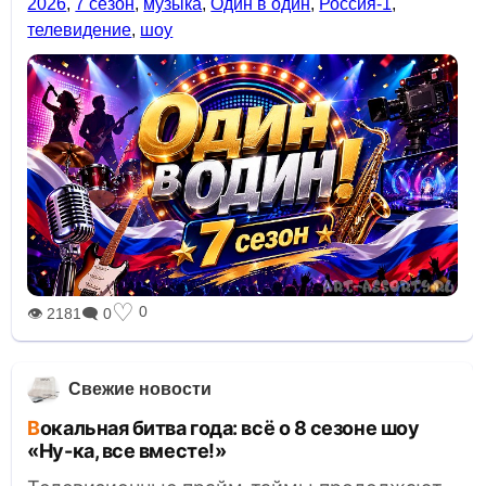
2026
,
7 сезон
,
музыка
,
Один в один
,
Россия-1
,
телевидение
,
шоу
♡
0
👁 2181
🗨 0
Свежие новости
Вокальная битва года: всё о 8 сезоне шоу
«Ну-ка, все вместе!»