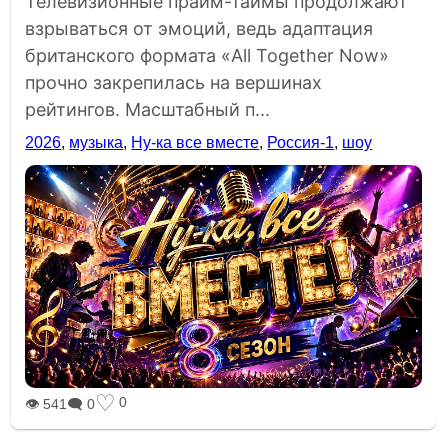
Телевизионные прайм-таймы продолжают
взрываться от эмоций, ведь адаптация
британского формата «All Together Now»
прочно закрепилась на вершинах
рейтингов. Масштабный п...
2026
,
музыка
,
Ну-ка все вместе
,
Россия-1
,
шоу
♡
0
👁 541
🗨 0