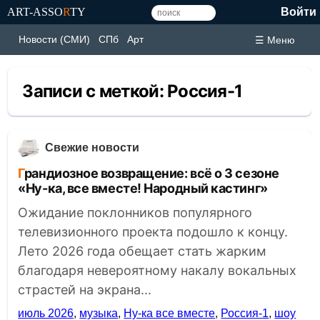
ART-ASSO
R
TY
Войти
Новости (СМИ)
СПб
Арт
☰ Меню
Записи с меткой:
Россия-1
Свежие новости
Грандиозное возвращение: всё о 3 сезоне
«Ну-ка, все вместе! Народный кастинг»
Ожидание поклонников популярного
телевизионного проекта подошло к концу.
Лето 2026 года обещает стать жарким
благодаря невероятному накалу вокальных
страстей на экрана...
июль 2026
,
музыка
,
Ну-ка все вместе
,
Россия-1
,
шоу