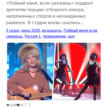
«Поймай меня, если сможешь» подарил
зрителям порцию отборного юмора,
напряженных споров и неожиданных
развязок. В студии вновь сошлись...
3 сезон
,
июнь 2026
,
музыканты
,
Поймай меня если
сможешь
,
Россия-1
,
телевидение
,
шоу
♡
1
👁 679
🗨 0