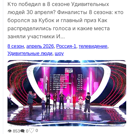
Кто победил в 8 сезоне Удивительных
людей 30 апреля? Финалисты 8 сезона: кто
боролся за Кубок и главный приз Как
распределились голоса и какие места
заняли участники И...
8 сезон
,
апрель 2026
,
Россия-1
,
телевидение
,
Удивительные люди
,
шоу
♡
0
👁 853
🗨 0