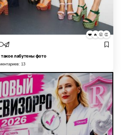
❤️
🔥
😮
👏
 такое лабутены фото
ментариев:
13