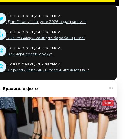
Новая реакция к записи
❤️
"Дни Гекаты в августе 2026 года: распи..."
Новая реакция к записи
👍
"«DrumGalaxy» сайт для барабанщиков"
Новая реакция к записи
😡
"Как нарисовать сосну"
Новая реакция к записи
😡
"Сериал «Невский» 8 сезон: что ждет Па..."
Красивые фото
TOP