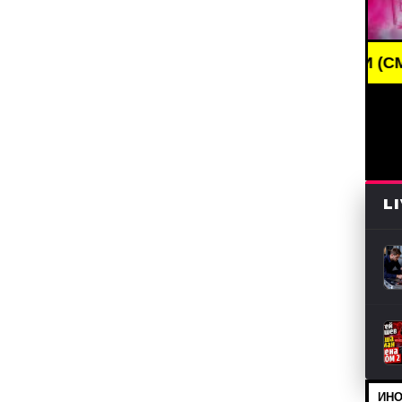
BREAKING NEWS /// НОВОСТИ (СМИ) /// СВЕ
L
ИНО