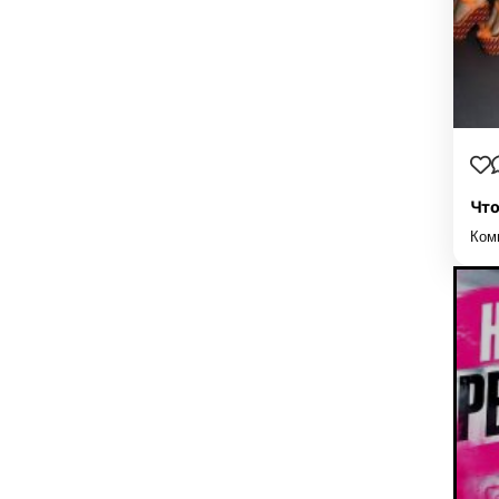
Что
Ком