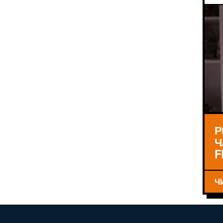
Р
Ч
F
Ч