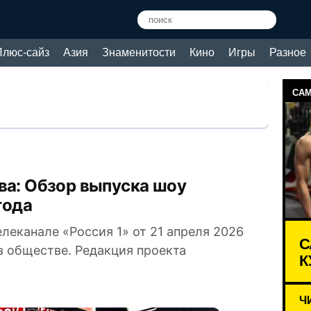
Плюс-сайз
Азия
Знаменитости
Кино
Игры
Разное
САМ
года
еканале «Россия 1» от 21 апреля 2026
С
в обществе. Редакция проекта
К
Ч