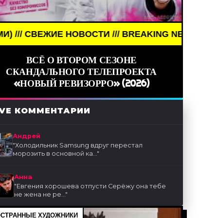
ЖИЕ НОВОСТИ /// BREAKING NEWS /// НОВОСТИ (С
ВСЁ О ВТОРОМ СЕЗОНЕ
СКАНДАЛЬНОГО ТЕЛЕПРОЕКТА
«НОВЫЙ РЕВИЗОРРО» (2026)
IVE КОММЕНТАРИИ
Андрей
"
Холодильник Samsung вдруг перестал
морозить в основной ка...
"
Анна
"
Евгения хорошева отпусти Серёжу она тебе
не жена не ре...
"
СТРАННЫЕ ХУДОЖНИКИ