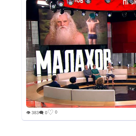
♡
0
👁 383
🗨 0