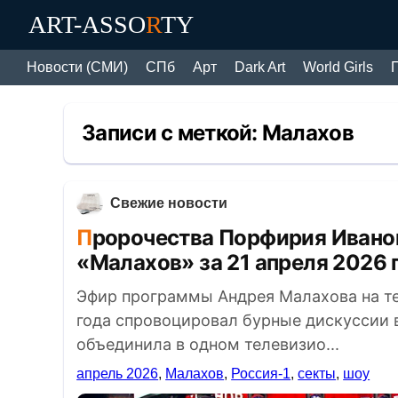
ART-ASSO
R
TY
Новости (СМИ)
СПб
Арт
Dark Art
World Girls
Записи с меткой:
Малахов
Свежие новости
Пророчества Порфирия Иванова: Обзор выпуска шоу
«Малахов» за 21 апреля 2026 
Эфир программы Андрея Малахова на тел
года спровоцировал бурные дискуссии 
объединила в одном телевизио...
апрель 2026
,
Малахов
,
Россия-1
,
секты
,
шоу