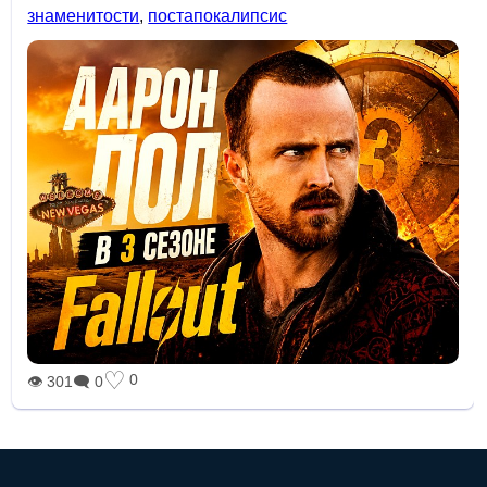
знаменитости
,
постапокалипсис
♡
0
👁 301
🗨 0