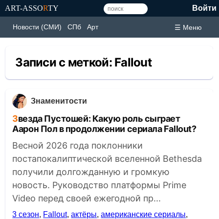
ART-ASSO
R
TY
Войти
Новости (СМИ)
СПб
Арт
☰ Меню
Записи с меткой:
Fallout
Знаменитости
Звезда Пустошей: Какую роль сыграет
Аарон Пол в продолжении сериала Fallout?
Весной 2026 года поклонники
постапокалиптической вселенной Bethesda
получили долгожданную и громкую
новость. Руководство платформы Prime
Video перед своей ежегодной пр...
3 сезон
,
Fallout
,
актёры
,
американские сериалы
,