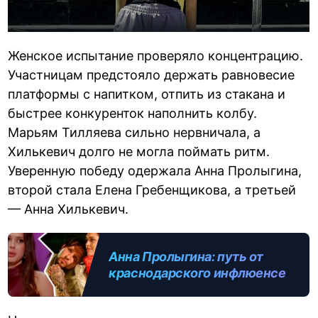
Женское испытание проверяло концентрацию.
Участницам предстояло держать равновесие
платформы с напитком, отпить из стакана и
быстрее конкуренток наполнить колбу.
Марьям Тилляева сильно нервничала, а
Хилькевич долго не могла поймать ритм.
Уверенную победу одержала Анна Пролыгина,
второй стала Елена Гребенщикова, а третьей
— Анна Хилькевич.
Анна Пролыгина: путь от
краснодарского инфлюенсера
до невесты Евгения Ершова