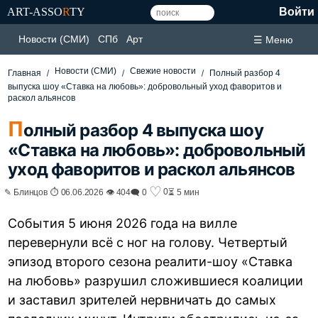
ART-ASSO
R
TY
Войти
Новости (СМИ)
СПб
Арт
☰ Меню
Новости (СМИ)
Свежие новости
Главная
Полный разбор 4
выпуска шоу «Ставка на любовь»: добровольный уход фаворитов и
раскол альянсов
П
олный разбор 4 выпуска шоу
«Ставка на любовь»: добровольный
уход фаворитов и раскол альянсов
♡
0
✎ Блинцов ⏱ 06.06.2026 👁 404
🗨 0
⏳ 5 мин
События 5 июня 2026 года на вилле
перевернули всё с ног на голову. Четвертый
эпизод второго сезона реалити-шоу «Ставка
на любовь» разрушил сложившиеся коалиции
и заставил зрителей нервничать до самых