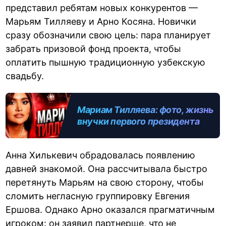
представил ребятам новых конкурентов —
Марьям Тилляеву и Арно Косяна. Новички
сразу обозначили свою цель: пара планирует
забрать призовой фонд проекта, чтобы
оплатить пышную традиционную узбекскую
свадьбу.
Мариам Тилляева: фото, жизнь
внучки первого президента
Узбекистана, скандалы и
новая любовь
Анна Хилькевич обрадовалась появлению
давней знакомой. Она рассчитывала быстро
перетянуть Марьям на свою сторону, чтобы
сломить негласную группировку Евгения
Ершова. Однако Арно оказался прагматичным
игроком: он заявил партнерше, что не