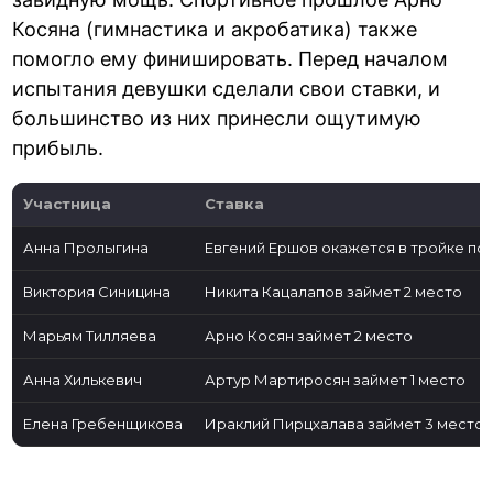
Косяна (гимнастика и акробатика) также
помогло ему финишировать. Перед началом
испытания девушки сделали свои ставки, и
большинство из них принесли ощутимую
прибыль.
Участница
Ставка
Анна Пролыгина
Евгений Ершов окажется в тройке по
Виктория Синицина
Никита Кацалапов займет 2 место
Марьям Тилляева
Арно Косян займет 2 место
Анна Хилькевич
Артур Мартиросян займет 1 место
Елена Гребенщикова
Ираклий Пирцхалава займет 3 место