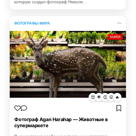
которую создал фотограф Николя…
ФОТОГРАФЫ МИРА
SUPER
😍
🌟
👏
😮
🔥
Фотограф Agan Harahap — Животные в
супермаркете