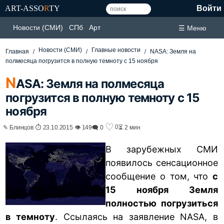
ART-ASSO
R
TY
Войти
Новости (СМИ)
СПб
Арт
☰ Меню
Новости (СМИ)
Главные новости
Главная
NASA: Земля на
полмесяца погрузится в полную темноту с 15 ноября
N
ASA: Земля на полмесяца
погрузится в полную темноту с 15
ноября
♡
0
✎ Блинцов ⏱ 23.10.2015 👁 149
🗨 0
⏳ 2 мин
В зарубежных СМИ
появилось сенсационное
сообщение о том, что
с
15 ноября Земля
полностью погрузиться
в темноту
. Ссылаясь на заявление NASA, в