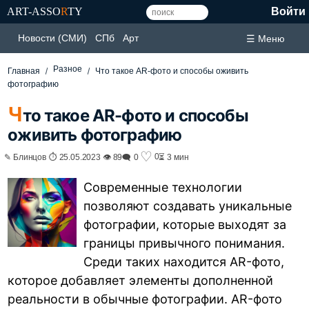
ART-ASSO
R
TY
Войти
Новости (СМИ)
СПб
Арт
☰ Меню
Разное
Главная
Что такое AR-фото и способы оживить
фотографию
Ч
то такое AR-фото и способы
оживить фотографию
♡
0
✎ Блинцов ⏱ 25.05.2023 👁 89
🗨 0
⏳ 3 мин
Современные технологии
позволяют создавать уникальные
фотографии, которые выходят за
границы привычного понимания.
Среди таких находится AR-фото,
которое добавляет элементы дополненной
реальности в обычные фотографии. AR-фото