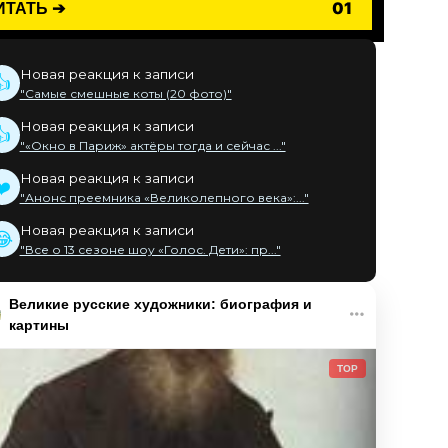
ИТАТЬ ➔
01
Новая реакция к записи
👍
"Самые смешные коты (20 фото)"
Новая реакция к записи
👍
"«Окно в Париж» актёры тогда и сейчас ..."
Новая реакция к записи
❤️
"Анонс преемника «Великолепного века»:..."
Новая реакция к записи
😂
"Все о 13 сезоне шоу «Голос. Дети»: пр..."
Великие русские художники: биография и
картины
TOP