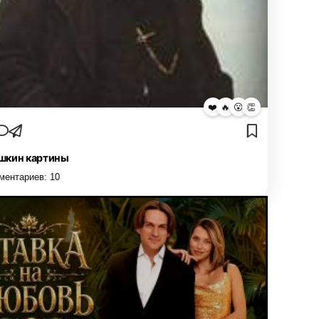
❤️
🔥
😮
👏
кин картины
ментариев:
10