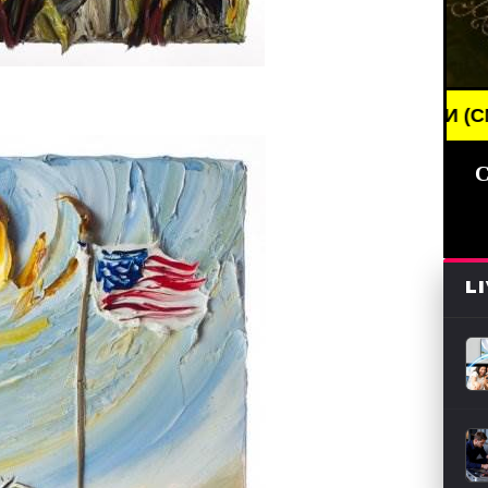
REAKING NEWS /// НОВОСТИ (СМИ) /// СВЕЖИЕ НО
С
L