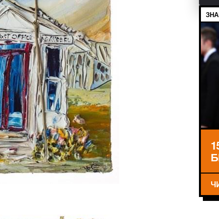
ЗНА
1
Б
Ч