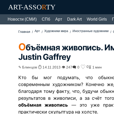
ART-ASSO
R
TY
Новости (СМИ)
СПб
Арт
Dark Art
World Girls
Арт
Художники мира
Иностранные художники
Главная
О
бъёмная живопись. И
Justin Gaffrey
♡
0
✎ Блинцов ⏱ 14.11.2013 👁 247
🗨 0
⏳ 1 мин
Кто бы мог подумать, что обыкно
современным художником? Конечно же, 
благодаря тому факту, что, будучи об
результатов в живописи, а за счёт тог
объёмная живопись
— это уже практи
практически скульптура на холсте.