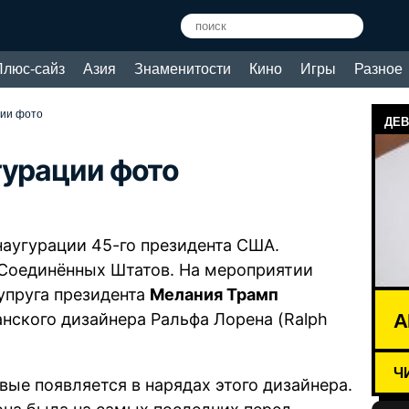
Плюс-сайз
Азия
Знаменитости
Кино
Игры
Разное
ции фото
ДЕВ
гурации фото
наугурации 45-го президента США.
Соединённых Штатов. На мероприятии
Супруга президента
Мелания Трамп
А
нского дизайнера Ральфа Лорена (Ralph
Ч
вые появляется в нарядах этого дизайнера.