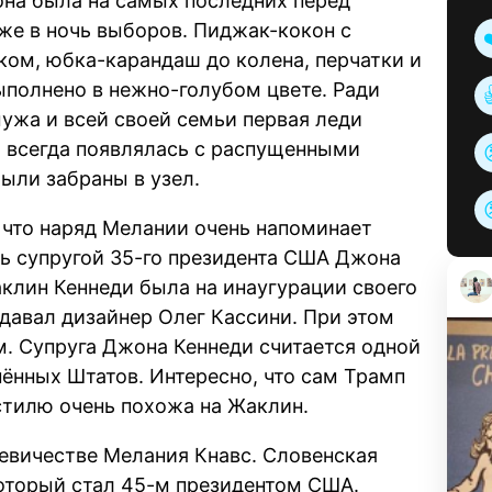
 она была на самых последних перед
же в ночь выборов. Пиджак-кокон с
ком, юбка-карандаш до колена, перчатки и
полнено в нежно-голубом цвете. Ради
мужа и всей своей семьи первая леди
и всегда появлялась с распущенными
были забраны в узел.
 что наряд Мелании очень напоминает
ь супругой 35-го президента США Джона
клин Кеннеди была на инаугурации своего
здавал дизайнер Олег Кассини. При этом
. Супруга Джона Кеннеди считается одной
ённых Штатов. Интересно, что сам Трамп
 стилю очень похожа на Жаклин.
евичестве Мелания Кнавс. Словенская
который стал 45-м президентом США.