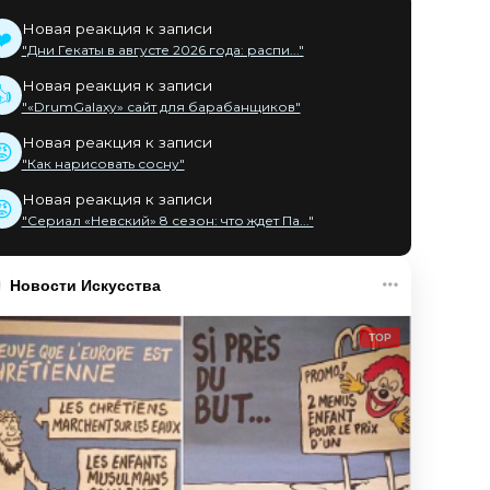
Новая реакция к записи
❤️
"Дни Гекаты в августе 2026 года: распи..."
Новая реакция к записи
👍
"«DrumGalaxy» сайт для барабанщиков"
Новая реакция к записи
😡
"Как нарисовать сосну"
Новая реакция к записи
😡
"Сериал «Невский» 8 сезон: что ждет Па..."
Новости Искусства
TOP