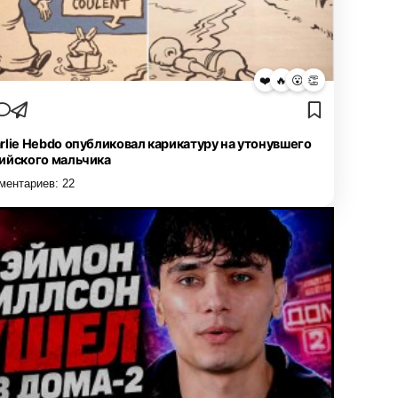
❤️
🔥
😮
👏
rlie Hebdo опубликовал карикатуру на утонувшего
ийского мальчика
ментариев:
22