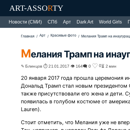
ART-ASSO
R
TY
Новости (СМИ)
СПб
Арт
Dark Art
World Girls
Арт
Красивые фото
Главная
Мелания Трамп на инаугура
М
елания Трамп на инау
♡
0
✎ Блинцов ⏱ 21.01.2017 👁 164
🗨 0
⏳ 2 мин
20 января 2017 года прошла церемония и
Дональд Трамп стал новым президентом 
также присутствовали его жена и дети. 
появилась в голубом костюме от америка
Lauren).
Стоит отметить, что Мелания уже не впер