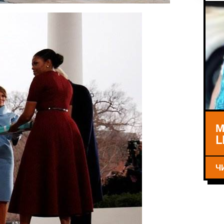
М
L
Ч