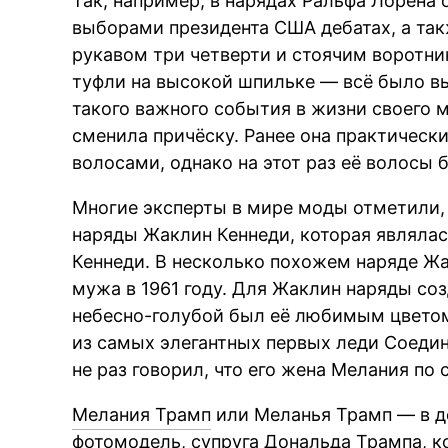
Так, например, в нарядах Ральфа Лорена
выборами президента США дебатах, а так
рукавом три четверти и стоячим воротни
туфли на высокой шпильке — всё было вы
такого важного события в жизни своего 
сменила причёску. Ранее она практическ
волосами, однако на этот раз её волосы 
Многие эксперты в мире моды отметили,
наряды Жаклин Кеннеди, которая являлас
Кеннеди. В несколько похожем наряде Жа
мужа в 1961 году. Для Жаклин наряды со
небесно-голубой был её любимым цветом
из самых элегантных первых леди Соедин
не раз говорил, что его жена Мелания по
Мелания Трамп
или Меланья Трамп — в д
фотомодель, супруга Дональда Трампа, 