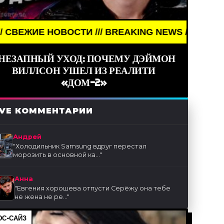
// BREAKING NEWS /// НОВОСТИ (СМИ) /// СВЕЖИ
НЕЗАПНЫЙ УХОД: ПОЧЕМУ ДЭЙМОН
ВИЛЛСОН УШЕЛ ИЗ РЕАЛИТИ
«ДОМ-2»
IVE КОММЕНТАРИИ
Андрей
"
Холодильник Samsung вдруг перестал
морозить в основной ка...
"
Анна
"
Евгения хорошева отпусти Серёжу она тебе
не жена не ре...
"
С-САЙЗ