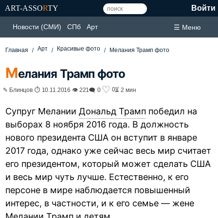
ART-ASSO
R
TY
Войти
Новости (СМИ)
СПб
Арт
☰ Меню
Арт
Красивые фото
Главная
Мелания Трамп фото
М
елания Трамп фото
♡
0
✎ Блинцов ⏱ 10.11.2016 👁 221
🗨 0
⏳ 2 мин
Супруг Мелании
Дональд Трамп
победил на
выборах 8 ноября 2016 года. В должность
нового президента США он вступит в январе
2017 года, однако уже сейчас весь мир считает
его президентом, который может сделать США
и весь мир чуть лучше. Естественно, к его
персоне в мире наблюдается повышенный
интерес, в частности, и к его семье — жене
Мелании Трамп и детям.