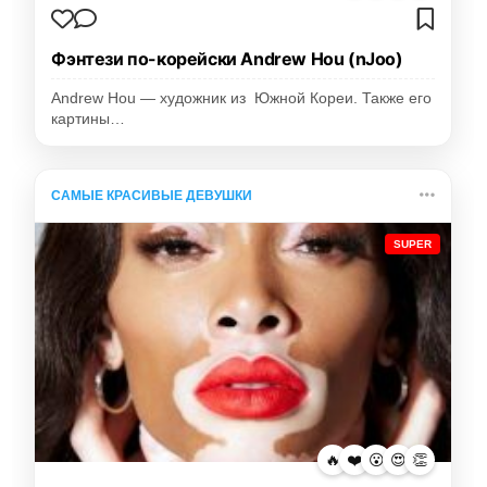
Фэнтези по-корейски Andrew Hou (nJoo)
Andrew Hou — художник из Южной Кореи. Также его
картины…
САМЫЕ КРАСИВЫЕ ДЕВУШКИ
SUPER
🔥
❤️
😮
😍
👏