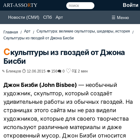
ART-ASSO
R
TY
Войти
Новости (СМИ)
СПб
Арт
☰ Меню
Арт
Скульптура: великие скульпторы, шедевры, история
Главная
Скульптуры из гвоздей от Джона Бисби
С
кульптуры из гвоздей от Джона
Бисби
♡
0
✎ Блинцов ⏱ 12.06.2015 👁 156
🗨 0
⏳ 2 мин
Джон Бизби (John Bisbee)
— необычный
художник, скульптор, который создаёт
удивительные работы из обычных гвоздей. На
страницах этого сайта мы не раз видели
художников, которые для своего творчества
используют различные материалы и даже
откровенный мусор. Джон Бизби относится