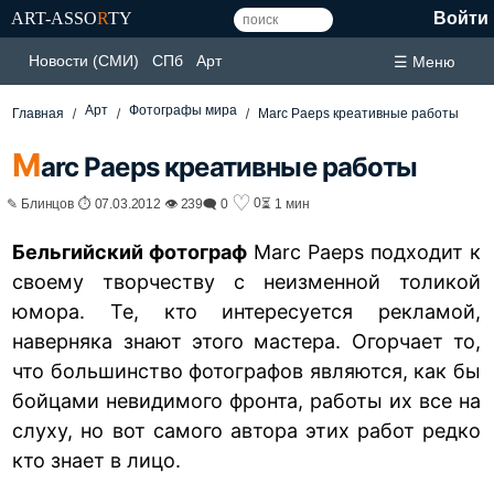
ART-ASSO
R
TY
Войти
Новости (СМИ)
СПб
Арт
☰ Меню
Арт
Фотографы мира
Главная
Marc Paeps креативные работы
M
arc Paeps креативные работы
♡
0
✎ Блинцов ⏱ 07.03.2012 👁 239
🗨 0
⏳ 1 мин
Бельгийский фотограф
Marc Paeps подходит к
своему творчеству с неизменной толикой
юмора. Те, кто интересуется рекламой,
наверняка знают этого мастера. Огорчает то,
что большинство фотографов являются, как бы
бойцами невидимого фронта, работы их все на
слуху, но вот самого автора этих работ редко
кто знает в лицо.