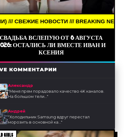
СТИ /// BREAKING NEWS /// НОВОСТИ (СМИ) /// 
СВАДЬБА ВСЛЕПУЮ ОТ 6 АВГУСТА
2026: ОСТАЛИСЬ ЛИ ВМЕСТЕ ИВАН И
КСЕНИЯ
IVE КОММЕНТАРИИ
Александр
"
Меня прям порадовало качество 4K каналов.
На большом тели...
"
Андрей
"
Холодильник Samsung вдруг перестал
морозить в основной ка...
"
D GIRLS