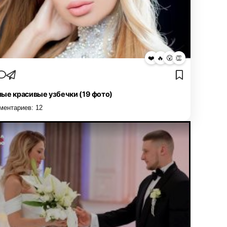
❤️
🔥
😮
👏
ые красивые узбечки (19 фото)
ментариев:
12