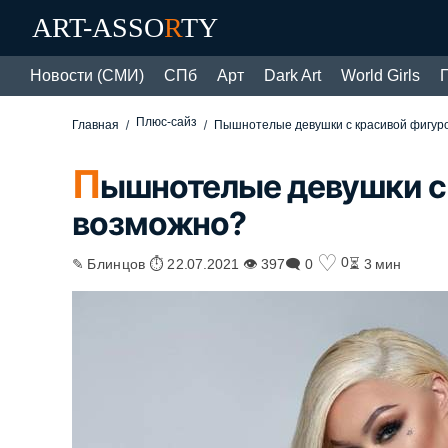
ART-ASSO
R
TY
Новости (СМИ)
СПб
Арт
Dark Art
World Girls
Плюс-сайз
Главная
Пышнотелые девушки с красивой фигур
П
ышнотелые девушки с 
возможно?
♡
0
✎ Блинцов ⏱ 22.07.2021 👁 397
🗨 0
⏳ 3 мин