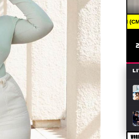
EAKING NEWS /// НОВОСТИ (СМИ) /// СВЕЖИЕ НОВО
L
WORL