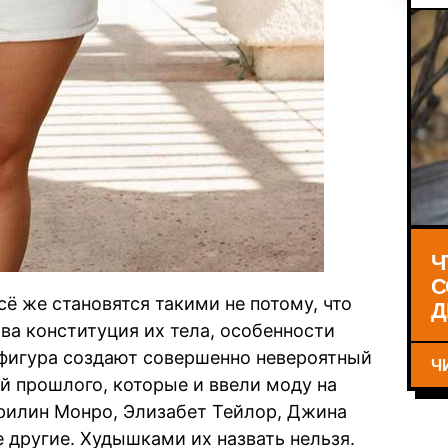
Ч
С
всё же становятся такими не потому, что
Д
ова конституция их тела, особенности
фигура создают совершенно невероятный
Ч
й прошлого, которые и ввели моду на
эрилин Монро, Элизабет Тейлор, Джина
другие. Худышками их назвать нельзя.