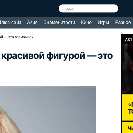
Плюс-сайз
Азия
Знаменитости
Кино
Игры
Разное
ой — это возможно?
АКТ
красивой фигурой — это
«
Т
Ч