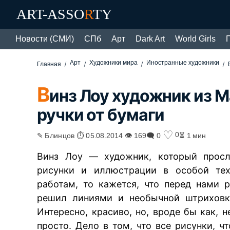
ART-ASSO
R
TY
Новости (СМИ)
СПб
Арт
Dark Art
World Girls
Арт
Художники мира
Иностранные художники
Главная
В
инз Лоу художник из М
ручки от бумаги
♡
0
✎ Блинцов ⏱ 05.08.2014 👁 169
🗨 0
⏳ 1 мин
Винз Лоу — художник, который просла
рисунки и иллюстрации в особой тех
работам, то кажется, что перед нами 
решил линиями и необычной штриховко
Интересно, красиво, но, вроде бы как, 
просто. Дело в том, что все рисунки, ч