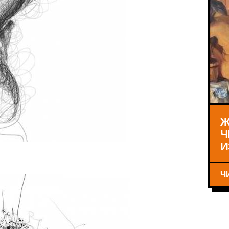
Ж
Ч
И
Ч