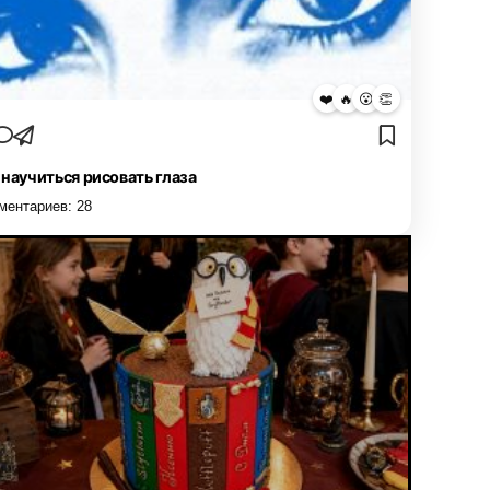
❤️
🔥
😮
👏
 научиться рисовать глаза
ментариев:
28