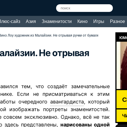
Плюс-сайз
Азия
Знаменитости
Кино
Игры
Разное
Винз Лоу художник из Малайзии. Не отрывая ручки от бумаги
ЮМО
алайзии. Не отрывая
вился тем, что создаёт замечательные
нике. Если не присматриваться к этим
С
работы очередного
авангардиста
, который
й изображать портреты знаменитостей.
Ч
не совсем эксклюзивно. Однако, всё не так
то здесь представлены,
нарисованы одной