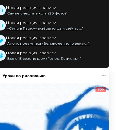
Новая реакция к записи
👍
"Самые смешные коты (20 фото)"
Новая реакция к записи
👍
"«Окно в Париж» актёры тогда и сейчас ..."
Новая реакция к записи
❤️
"Анонс преемника «Великолепного века»:..."
Новая реакция к записи
😂
"Все о 13 сезоне шоу «Голос. Дети»: пр..."
Уроки по рисованию
TOP