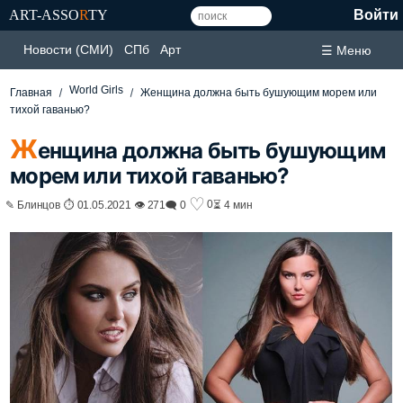
ART-ASSO
R
TY
Войти
Новости (СМИ)
СПб
Арт
☰ Меню
World Girls
Главная
Женщина должна быть бушующим морем или
тихой гаванью?
Ж
енщина должна быть бушующим
морем или тихой гаванью?
♡
0
✎ Блинцов ⏱ 01.05.2021 👁 271
🗨 0
⏳ 4 мин