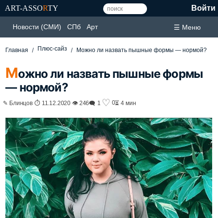
ART-ASSO
R
TY
Войти
Новости (СМИ)
СПб
Арт
☰ Меню
Плюс-сайз
Главная
Можно ли назвать пышные формы — нормой?
М
ожно ли назвать пышные формы
— нормой?
♡
0
✎ Блинцов ⏱ 11.12.2020 👁 246
🗨 1
⏳ 4 мин