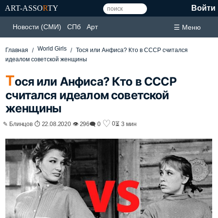
ART-ASSO
R
TY
Войти
Новости (СМИ)
СПб
Арт
☰ Меню
World Girls
Главная
Тося или Анфиса? Кто в СССР считался
идеалом советской женщины
Т
ося или Анфиса? Кто в СССР
считался идеалом советской
женщины
♡
0
✎ Блинцов ⏱ 22.08.2020 👁 296
🗨 0
⏳ 3 мин